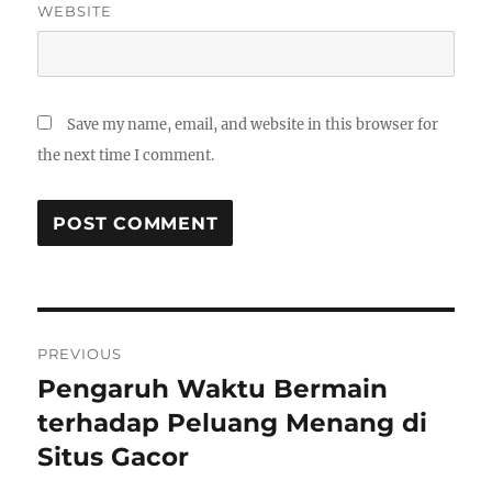
WEBSITE
Save my name, email, and website in this browser for
the next time I comment.
Post
PREVIOUS
navigation
Pengaruh Waktu Bermain
Previous
post:
terhadap Peluang Menang di
Situs Gacor