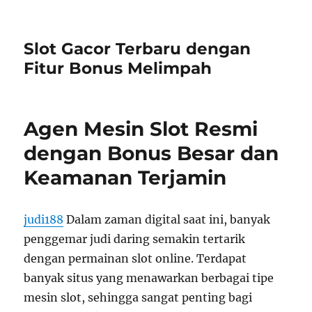
Slot Gacor Terbaru dengan
Fitur Bonus Melimpah
Agen Mesin Slot Resmi
dengan Bonus Besar dan
Keamanan Terjamin
judi188
Dalam zaman digital saat ini, banyak
penggemar judi daring semakin tertarik
dengan permainan slot online. Terdapat
banyak situs yang menawarkan berbagai tipe
mesin slot, sehingga sangat penting bagi