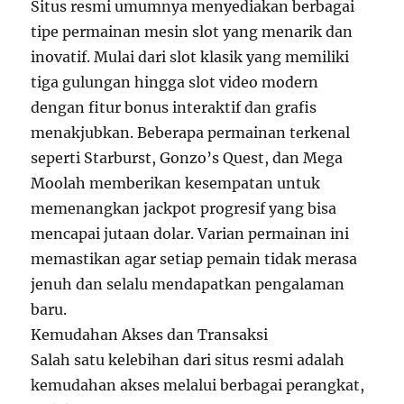
Situs resmi umumnya menyediakan berbagai
tipe permainan mesin slot yang menarik dan
inovatif. Mulai dari slot klasik yang memiliki
tiga gulungan hingga slot video modern
dengan fitur bonus interaktif dan grafis
menakjubkan. Beberapa permainan terkenal
seperti Starburst, Gonzo’s Quest, dan Mega
Moolah memberikan kesempatan untuk
memenangkan jackpot progresif yang bisa
mencapai jutaan dolar. Varian permainan ini
memastikan agar setiap pemain tidak merasa
jenuh dan selalu mendapatkan pengalaman
baru.
Kemudahan Akses dan Transaksi
Salah satu kelebihan dari situs resmi adalah
kemudahan akses melalui berbagai perangkat,