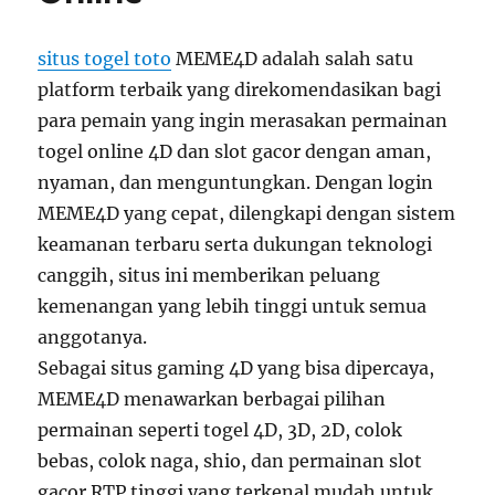
Menang
Lebih
Besar
situs togel toto
MEME4D adalah salah satu
platform terbaik yang direkomendasikan bagi
para pemain yang ingin merasakan permainan
togel online 4D dan slot gacor dengan aman,
nyaman, dan menguntungkan. Dengan login
MEME4D yang cepat, dilengkapi dengan sistem
keamanan terbaru serta dukungan teknologi
canggih, situs ini memberikan peluang
kemenangan yang lebih tinggi untuk semua
anggotanya.
Sebagai situs gaming 4D yang bisa dipercaya,
MEME4D menawarkan berbagai pilihan
permainan seperti togel 4D, 3D, 2D, colok
bebas, colok naga, shio, dan permainan slot
gacor RTP tinggi yang terkenal mudah untuk