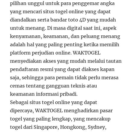
pilihan unggul untuk para penggemar angka
yang mencari situs togel online yang dapat
diandalkan serta bandar toto 4D yang mudah
untuk menang. Di masa digital saat ini, aspek
kenyamanan, keamanan, dan peluang menang
adalah hal yang paling penting ketika memilih
platform perjudian online. WAKTOGEL
menyediakan akses yang mudah melalui tautan
pendaftaran resmi yang dapat diakses kapan
saja, sehingga para pemain tidak perlu merasa
cemas tentang gangguan teknis atau
keamanan informasi pribadi.
Sebagai situs togel online yang dapat
dipercaya, WAKTOGEL menghadirkan pasar
togel yang paling lengkap, yang mencakup
togel dari Singapore, Hongkong, Sydney,