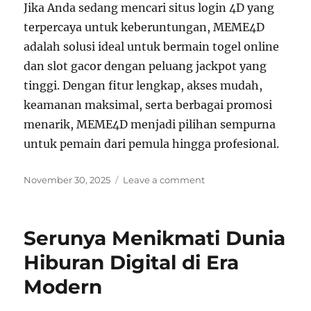
Jika Anda sedang mencari situs login 4D yang
terpercaya untuk keberuntungan, MEME4D
adalah solusi ideal untuk bermain togel online
dan slot gacor dengan peluang jackpot yang
tinggi. Dengan fitur lengkap, akses mudah,
keamanan maksimal, serta berbagai promosi
menarik, MEME4D menjadi pilihan sempurna
untuk pemain dari pemula hingga profesional.
Posted
on
November 30, 2025
Leave a comment
on
Login
Togel
4D,
Serunya Menikmati Dunia
Peluang
Menang
Hiburan Digital di Era
Lebih
Modern
Gacor
dan
Mudah!