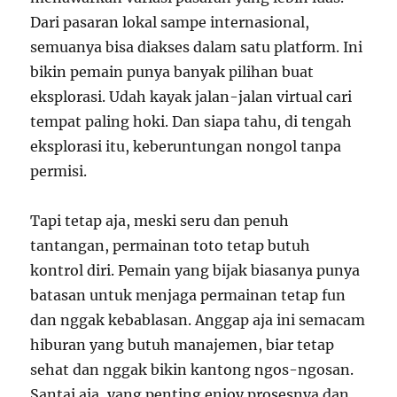
Dari pasaran lokal sampe internasional,
semuanya bisa diakses dalam satu platform. Ini
bikin pemain punya banyak pilihan buat
eksplorasi. Udah kayak jalan-jalan virtual cari
tempat paling hoki. Dan siapa tahu, di tengah
eksplorasi itu, keberuntungan nongol tanpa
permisi.
Tapi tetap aja, meski seru dan penuh
tantangan, permainan toto tetap butuh
kontrol diri. Pemain yang bijak biasanya punya
batasan untuk menjaga permainan tetap fun
dan nggak kebablasan. Anggap aja ini semacam
hiburan yang butuh manajemen, biar tetap
sehat dan nggak bikin kantong ngos-ngosan.
Santai aja, yang penting enjoy prosesnya dan