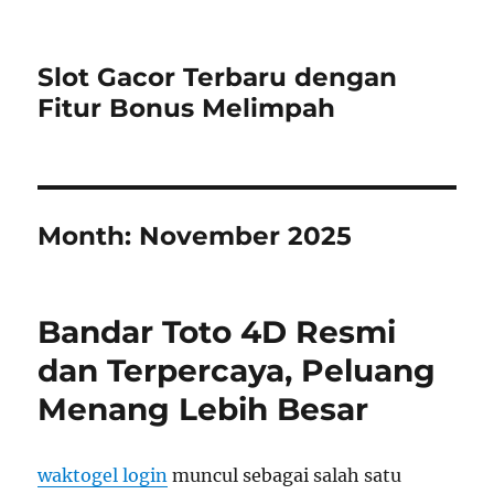
Slot Gacor Terbaru dengan
Fitur Bonus Melimpah
Month:
November 2025
Bandar Toto 4D Resmi
dan Terpercaya, Peluang
Menang Lebih Besar
waktogel login
muncul sebagai salah satu