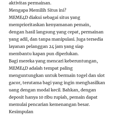
aktivitas permainan.
Mengapa Memilih Situs ini?
MEME4D diakui sebagai situs yang
memprioritaskan kenyamanan pemain,
dengan hasil langsung yang cepat, permainan
yang adil, dan tanpa manipulasi. Juga tersedia
layanan pelanggan 24 jam yang siap
membantu kapan pun diperlukan.
Bagi mereka yang mencari keberuntungan,
MEME4D adalah tempat paling
menguntungkan untuk bermain togel dan slot
gacor, terutama bagi yang ingin menghasilkan
uang dengan modal kecil. Bahkan, dengan
deposit hanya 10 ribu rupiah, pemain dapat
memulai pencarian kemenangan besar.
Kesimpulan