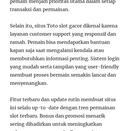
pemain menjadi prioritas utama dalam setiap
transaksi dan permainan.
Selain itu, situs Toto slot gacor dikenal karena
layanan customer support yang responsif dan
ramah. Pemain bisa mendapatkan bantuan
kapan saja saat mengalami kendala atau
membutuhkan informasi penting. Sistem login
yang mudah serta tampilan yang user-friendly
membuat proses bermain semakin lancar dan
menyenangkan.
Fitur terbaru dan update rutin membuat situs
ini selalu up-to-date dengan tren permainan
slot terbaru. Bonus dan promosi menarik
sering dihadirkan untuk meningkatkan