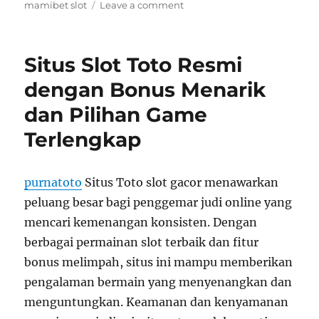
on
on
mamibet slot
Leave a comment
Slot
Online
dengan
Situs Slot Toto Resmi
RTP
Tinggi
dengan Bonus Menarik
yang
dan Pilihan Game
Membantu
Pemain
Terlengkap
Mendapatkan
Hasil
Lebih
purnatoto
Situs Toto slot gacor menawarkan
Maksimal
peluang besar bagi penggemar judi online yang
mencari kemenangan konsisten. Dengan
berbagai permainan slot terbaik dan fitur
bonus melimpah, situs ini mampu memberikan
pengalaman bermain yang menyenangkan dan
menguntungkan. Keamanan dan kenyamanan