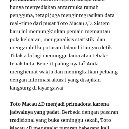
hanya menyediakan antarmuka ramah
pengguna, tetapi juga mengintegrasikan data
real-time dari pusat Toto Macau 4D. Sistem
baru ini memungkinkan pemain memantau
pola keluaran, menganalisis statistik, dan
mengambil keputusan dalam hitungan detik.
Tidak ada lagi menunggu lama atau tebak-
tebak buta. Benefit paling nyata? Anda
menghemat waktu dan meningkatkan peluang
dengan informasi akurat yang disajikan
langsung di layar gawai.
Toto Macau 4D menjadi primadona karena
jadwalnya yang padat.
Berbeda dengan pasaran
tradisional yang buka seminggu sekali, Toto
Macau 4D menggelar putaran beberapa kali