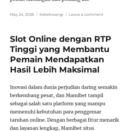
Posted
Tags
on
May 24, 2026
Kakekwangi
Leave a comment
on
Cara
Cerdas
Main
Slot Online dengan RTP
Slot
Online
Tinggi yang Membantu
agar
Pemain Mendapatkan
Peluang
Cuan
Hasil Lebih Maksimal
Besar
Meningkat
Tanpa
Inovasi dalam dunia perjudian daring semakin
Ribet
berkembang pesat, dan Mamibet tampil
sebagai salah satu platform yang mampu
memenuhi kebutuhan para penggemar
taruhan online. Dengan berbagai fitur menarik
dan layanan lengkap, Mamibet situs