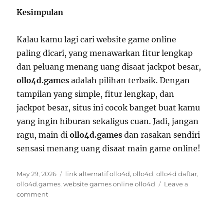
Kesimpulan
Kalau kamu lagi cari website game online
paling dicari, yang menawarkan fitur lengkap
dan peluang menang uang disaat jackpot besar,
ollo4d.games
adalah pilihan terbaik. Dengan
tampilan yang simple, fitur lengkap, dan
jackpot besar, situs ini cocok banget buat kamu
yang ingin hiburan sekaligus cuan. Jadi, jangan
ragu, main di
ollo4d.games
dan rasakan sendiri
sensasi menang uang disaat main game online!
Posted
Tags
May 29, 2026
link alternatif ollo4d
,
ollo4d
,
ollo4d daftar
,
on
ollo4d.games
,
website games online ollo4d
Leave a
on
comment
Temukan
Website