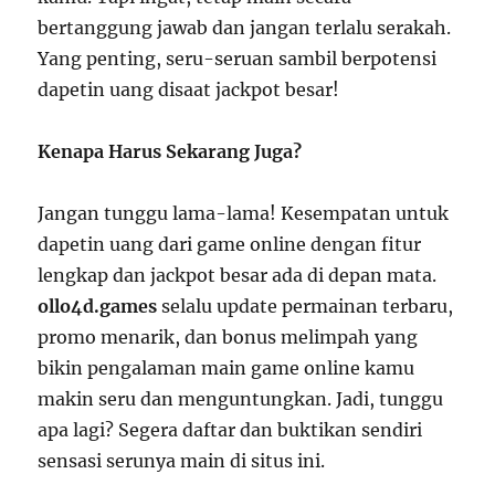
bertanggung jawab dan jangan terlalu serakah.
Yang penting, seru-seruan sambil berpotensi
dapetin uang disaat jackpot besar!
Kenapa Harus Sekarang Juga?
Jangan tunggu lama-lama! Kesempatan untuk
dapetin uang dari game online dengan fitur
lengkap dan jackpot besar ada di depan mata.
ollo4d.games
selalu update permainan terbaru,
promo menarik, dan bonus melimpah yang
bikin pengalaman main game online kamu
makin seru dan menguntungkan. Jadi, tunggu
apa lagi? Segera daftar dan buktikan sendiri
sensasi serunya main di situs ini.