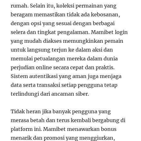
rumah. Selain itu, koleksi permainan yang
beragam memastikan tidak ada kebosanan,
dengan opsi yang sesuai dengan berbagai
selera dan tingkat pengalaman. Mamibet login
yang mudah diakses memungkinkan pemain
untuk langsung terjun ke dalam aksi dan
memulai petualangan mereka dalam dunia
perjudian online secara cepat dan praktis.
Sistem autentikasi yang aman juga menjaga
data serta transaksi setiap pengguna tetap
terlindungi dari ancaman siber.
Tidak heran jika banyak pengguna yang
merasa betah dan terus kembali bergabung di
platform ini. Mamibet menawarkan bonus
menarik dan promosi yang menggiurkan,