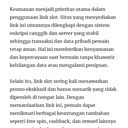
Keamanan menjadi prioritas utama dalam
penggunaan link slot. Situs yang menyediakan
link ini umumnya dilengkapi dengan sistem
enkripsi canggih dan server yang stabil
sehingga transaksi dan data pribadi pemain
tetap aman. Hal ini memberikan kenyamanan
dan kepercayaan saat bermain tanpa khawatir
kehilangan data atau mengalami penipuan.
Selain itu, link slot sering kali menawarkan
promo eksklusif dan bonus menarik yang tidak
diperoleh di tempat lain. Dengan
memanfaatkan link ini, pemain dapat
menikmati berbagai keuntungan tambahan
seperti free spin, cashback, dan reward lainnya