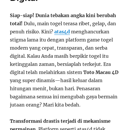
Siap-siap! Dunia tebakan angka kini berubah
total!
Dulu, main togel terasa ribet, gelap, dan
penuh risiko. Kini?
atas4d
menghancurkan
stigma lama itu dengan platform game togel
modern yang cepat, transparan, dan serba
digital. Kalau Anda masih berpikir togel itu
ketinggalan zaman, bersiaplah terkejut. Era
digital telah melahirkan sistem
Toto Macau 4D
yang super dinamis—hasil keluar dalam
hitungan menit, bukan hari. Penasaran
bagaimana semua ini mengubah gaya bermain
jutaan orang? Mari kita bedah.
Transformasi drastis terjadi di mekanisme
permainan.
Platform seperti atas4d tidak