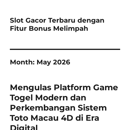
Slot Gacor Terbaru dengan
Fitur Bonus Melimpah
Month:
May 2026
Mengulas Platform Game
Togel Modern dan
Perkembangan Sistem
Toto Macau 4D di Era
Digital