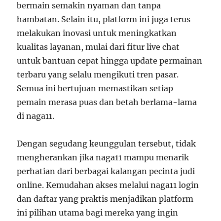
bermain semakin nyaman dan tanpa
hambatan. Selain itu, platform ini juga terus
melakukan inovasi untuk meningkatkan
kualitas layanan, mulai dari fitur live chat
untuk bantuan cepat hingga update permainan
terbaru yang selalu mengikuti tren pasar.
Semua ini bertujuan memastikan setiap
pemain merasa puas dan betah berlama-lama
di naga11.
Dengan segudang keunggulan tersebut, tidak
mengherankan jika naga11 mampu menarik
perhatian dari berbagai kalangan pecinta judi
online. Kemudahan akses melalui naga11 login
dan daftar yang praktis menjadikan platform
ini pilihan utama bagi mereka yang ingin