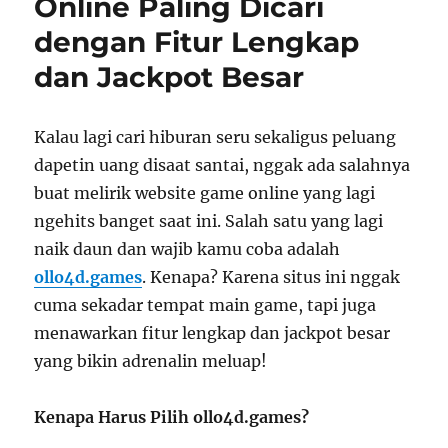
Online Paling Dicari
Membantu
dengan Fitur Lengkap
Pemain
Pemula
dan Jackpot Besar
Cepat
Menghasilkan
Profit
Kalau lagi cari hiburan seru sekaligus peluang
dapetin uang disaat santai, nggak ada salahnya
buat melirik website game online yang lagi
ngehits banget saat ini. Salah satu yang lagi
naik daun dan wajib kamu coba adalah
ollo4d.games
. Kenapa? Karena situs ini nggak
cuma sekadar tempat main game, tapi juga
menawarkan fitur lengkap dan jackpot besar
yang bikin adrenalin meluap!
Kenapa Harus Pilih ollo4d.games?