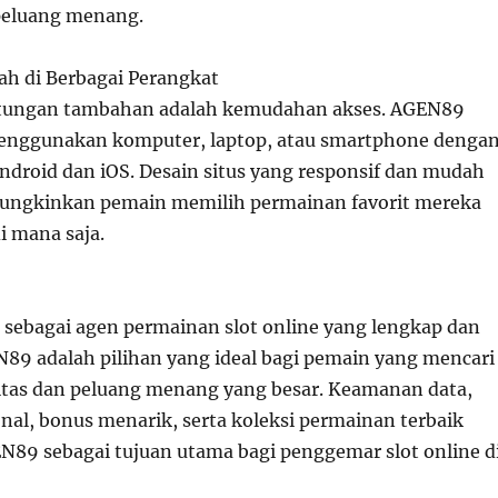
eluang menang.
h di Berbagai Perangkat
ntungan tambahan adalah kemudahan akses. AGEN89
menggunakan komputer, laptop, atau smartphone denga
Android dan iOS. Desain situs yang responsif dan mudah
ngkinkan pemain memilih permainan favorit mereka
i mana saja.
 sebagai agen permainan slot online yang lengkap dan
N89 adalah pilihan yang ideal bagi pemain yang mencari
itas dan peluang menang yang besar. Keamanan data,
nal, bonus menarik, serta koleksi permainan terbaik
89 sebagai tujuan utama bagi penggemar slot online d