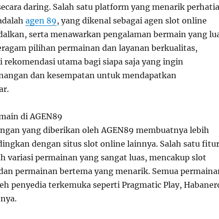
secara daring. Salah satu platform yang menarik perhati
adalah
agen 89
, yang dikenal sebagai agen slot online
dalkan, serta menawarkan pengalaman bermain yang lu
eragam pilihan permainan dan layanan berkualitas,
rekomendasi utama bagi siapa saja yang ingin
nangan dan kesempatan untuk mendapatkan
ar.
main di AGEN89
ungan yang diberikan oleh AGEN89 membuatnya lebih
ngkan dengan situs slot online lainnya. Salah satu fitu
ah variasi permainan yang sangat luas, mencakup slot
, dan permainan bertema yang menarik. Semua permaina
oleh penyedia terkemuka seperti Pragmatic Play, Habaner
nnya.