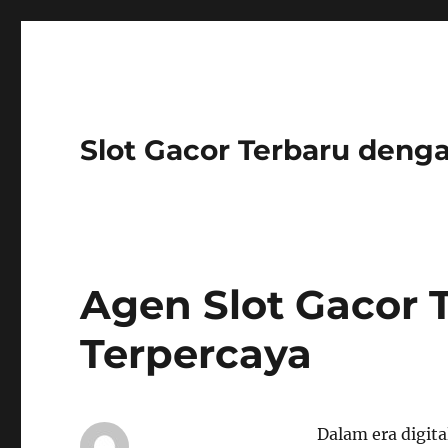
Slot Gacor Terbaru deng
Agen Slot Gacor 
Terpercaya
Dalam era digita