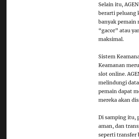
Selain itu, AGE
berarti peluang
banyak pemain m
“gacor” atau y
maksimal.
Sistem Keamana
Keamanan merupa
slot online. AG
melindungi data
pemain dapat me
mereka akan di
Di samping itu,
aman, dan trans
seperti transfe