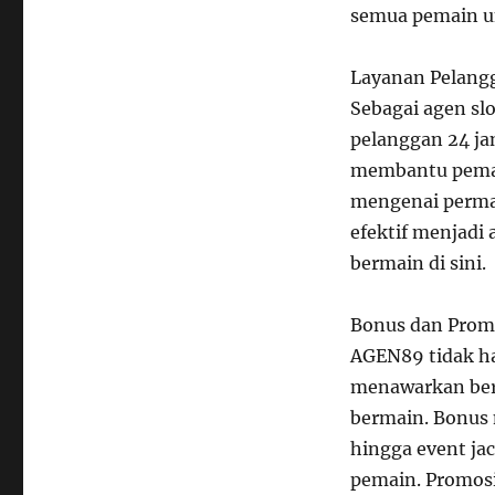
semua pemain u
Layanan Pelangg
Sebagai agen sl
pelanggan 24 ja
membantu pemai
mengenai permai
efektif menjad
bermain di sini.
Bonus dan Prom
AGEN89 tidak ha
menawarkan ber
bermain. Bonus 
hingga event ja
pemain. Promosi