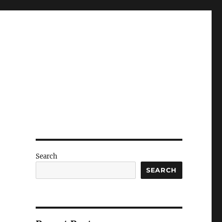
Search
SEARCH