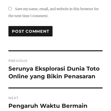
Save my name, email, and website in this browser for
the next time I comment.
Post
PREVIOUS
navigation
Serunya Eksplorasi Dunia Toto
Previous
post:
Online yang Bikin Penasaran
NEXT
Pengaruh Waktu Bermain
Next