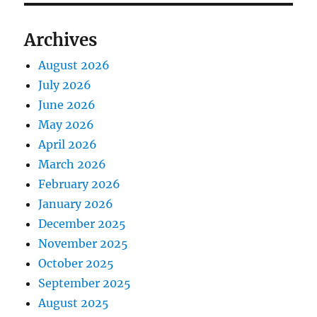
Archives
August 2026
July 2026
June 2026
May 2026
April 2026
March 2026
February 2026
January 2026
December 2025
November 2025
October 2025
September 2025
August 2025