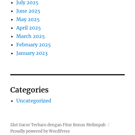
July 2025
June 2025
May 2025
April 2025
March 2025
February 2025
January 2023
Categories
Uncategorized
Slot Gacor Terbaru dengan Fitur Bonus Melimpah
Proudly powered by WordPress