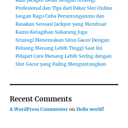
Raih Jackpot Besar dengan Strategi
Profesional dan Tips dari Pakar Slot Online
Jangan Ragu Coba Peruntunganmu dan
Rasakan Sensasi Jackpot yang Membuat
Kamu Ketagihan Sekarang Juga
Strategi Menemukan Situs Gacor Dengan
Peluang Menang Lebih Tinggi Saat Ini
Pelajari Cara Menang Lebih Sering dengan
Slot Gacor yang Paling Menguntungkan
Recent Comments
A WordPress Commenter
on
Hello world!