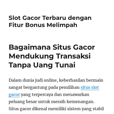
Slot Gacor Terbaru dengan
Fitur Bonus Melimpah
Bagaimana Situs Gacor
Mendukung Transaksi
Tanpa Uang Tunai
Dalam dunia judi online, keberhasilan bermain
sangat bergantung pada pemilihan
situs slot
gacor
yang terpercaya dan menawarkan
peluang besar untuk meraih kemenangan.
Situs gacor dikenal memiliki sistem yang stabil