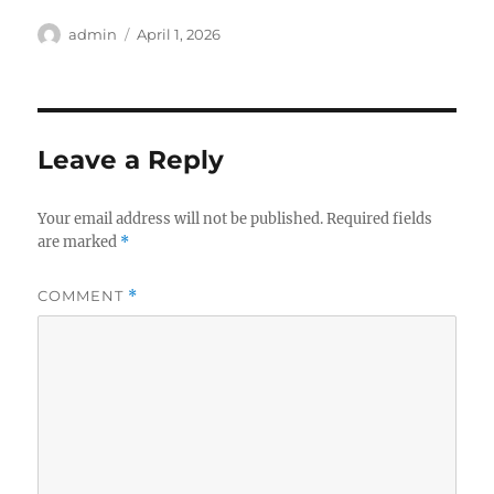
Author
Posted
admin
April 1, 2026
on
Leave a Reply
Your email address will not be published.
Required fields
are marked
*
COMMENT
*