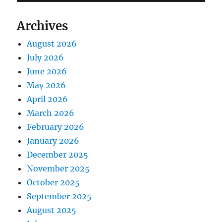
Archives
August 2026
July 2026
June 2026
May 2026
April 2026
March 2026
February 2026
January 2026
December 2025
November 2025
October 2025
September 2025
August 2025