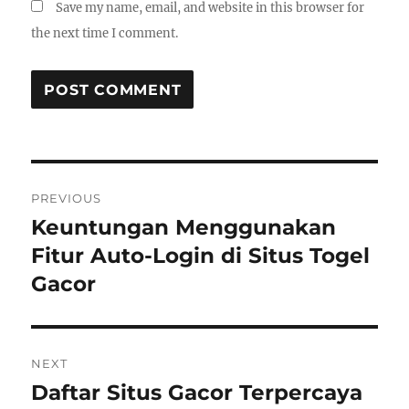
Save my name, email, and website in this browser for
the next time I comment.
Post
PREVIOUS
navigation
Keuntungan Menggunakan
Previous
post:
Fitur Auto-Login di Situs Togel
Gacor
NEXT
Daftar Situs Gacor Terpercaya
Next