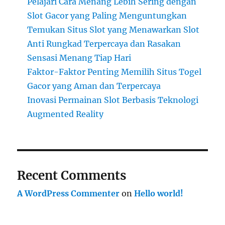
Pelajari Cara Menang Lebih Sering dengan
Slot Gacor yang Paling Menguntungkan
Temukan Situs Slot yang Menawarkan Slot
Anti Rungkad Terpercaya dan Rasakan
Sensasi Menang Tiap Hari
Faktor-Faktor Penting Memilih Situs Togel
Gacor yang Aman dan Terpercaya
Inovasi Permainan Slot Berbasis Teknologi
Augmented Reality
Recent Comments
A WordPress Commenter
on
Hello world!