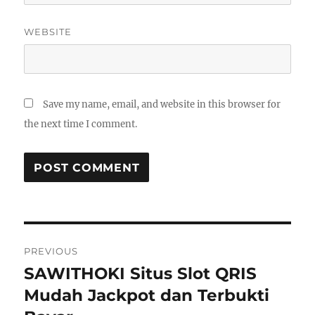
WEBSITE
Save my name, email, and website in this browser for
the next time I comment.
Post
PREVIOUS
navigation
SAWITHOKI Situs Slot QRIS
Previous
post:
Mudah Jackpot dan Terbukti