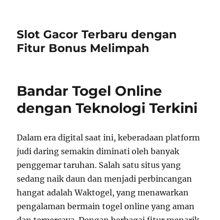
Slot Gacor Terbaru dengan
Fitur Bonus Melimpah
Bandar Togel Online
dengan Teknologi Terkini
Dalam era digital saat ini, keberadaan platform
judi daring semakin diminati oleh banyak
penggemar taruhan. Salah satu situs yang
sedang naik daun dan menjadi perbincangan
hangat adalah Waktogel, yang menawarkan
pengalaman bermain togel online yang aman