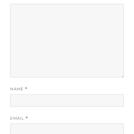
NAME
*
EMAIL
*