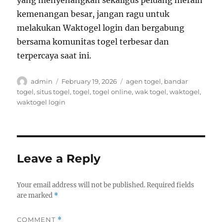
yang menyenangkan sekaligus peluang meraih
kemenangan besar, jangan ragu untuk
melakukan Waktogel login dan bergabung
bersama komunitas togel terbesar dan
terpercaya saat ini.
Author
Posted
Tags
admin
February 19, 2026
agen togel
,
bandar
on
togel
,
situs togel
,
togel
,
togel online
,
wak togel
,
waktogel
,
waktogel login
Leave a Reply
Your email address will not be published.
Required fields
are marked
*
COMMENT
*