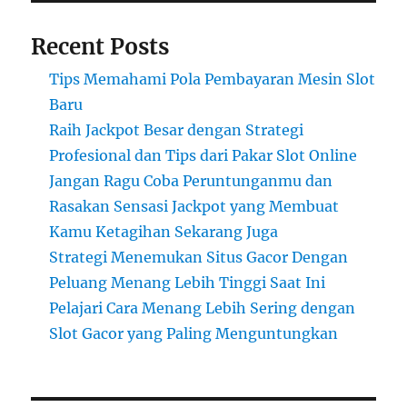
Recent Posts
Tips Memahami Pola Pembayaran Mesin Slot
Baru
Raih Jackpot Besar dengan Strategi
Profesional dan Tips dari Pakar Slot Online
Jangan Ragu Coba Peruntunganmu dan
Rasakan Sensasi Jackpot yang Membuat
Kamu Ketagihan Sekarang Juga
Strategi Menemukan Situs Gacor Dengan
Peluang Menang Lebih Tinggi Saat Ini
Pelajari Cara Menang Lebih Sering dengan
Slot Gacor yang Paling Menguntungkan