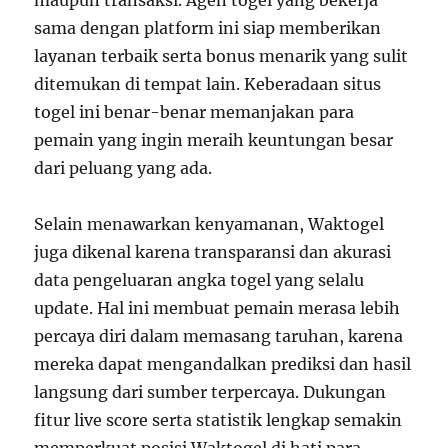
maupun transaksi. Agen togel yang bekerja
sama dengan platform ini siap memberikan
layanan terbaik serta bonus menarik yang sulit
ditemukan di tempat lain. Keberadaan situs
togel ini benar-benar memanjakan para
pemain yang ingin meraih keuntungan besar
dari peluang yang ada.
Selain menawarkan kenyamanan, Waktogel
juga dikenal karena transparansi dan akurasi
data pengeluaran angka togel yang selalu
update. Hal ini membuat pemain merasa lebih
percaya diri dalam memasang taruhan, karena
mereka dapat mengandalkan prediksi dan hasil
langsung dari sumber terpercaya. Dukungan
fitur live score serta statistik lengkap semakin