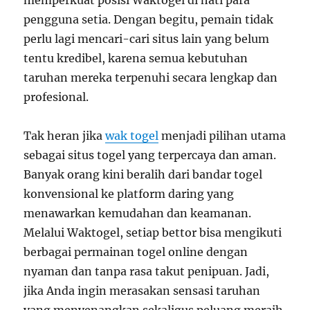
memperkuat posisi Waktogel di hati para
pengguna setia. Dengan begitu, pemain tidak
perlu lagi mencari-cari situs lain yang belum
tentu kredibel, karena semua kebutuhan
taruhan mereka terpenuhi secara lengkap dan
profesional.
Tak heran jika
wak togel
menjadi pilihan utama
sebagai situs togel yang terpercaya dan aman.
Banyak orang kini beralih dari bandar togel
konvensional ke platform daring yang
menawarkan kemudahan dan keamanan.
Melalui Waktogel, setiap bettor bisa mengikuti
berbagai permainan togel online dengan
nyaman dan tanpa rasa takut penipuan. Jadi,
jika Anda ingin merasakan sensasi taruhan