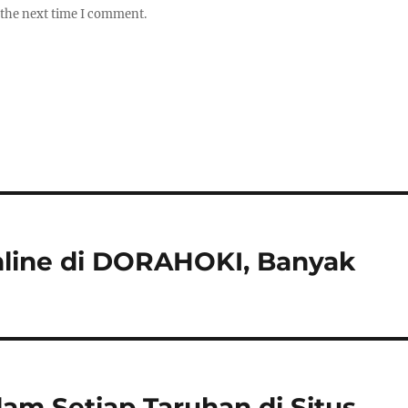
 the next time I comment.
nline di DORAHOKI, Banyak
h
m Setiap Taruhan di Situs