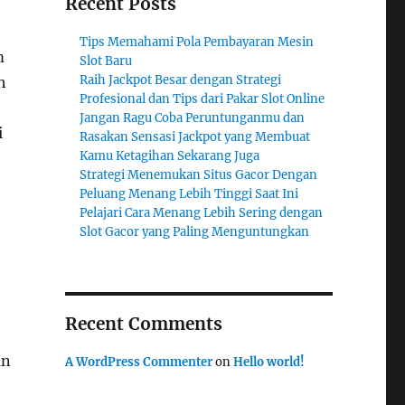
Recent Posts
Tips Memahami Pola Pembayaran Mesin
m
Slot Baru
Raih Jackpot Besar dengan Strategi
h
Profesional dan Tips dari Pakar Slot Online
Jangan Ragu Coba Peruntunganmu dan
i
Rasakan Sensasi Jackpot yang Membuat
Kamu Ketagihan Sekarang Juga
Strategi Menemukan Situs Gacor Dengan
Peluang Menang Lebih Tinggi Saat Ini
Pelajari Cara Menang Lebih Sering dengan
Slot Gacor yang Paling Menguntungkan
Recent Comments
an
A WordPress Commenter
on
Hello world!