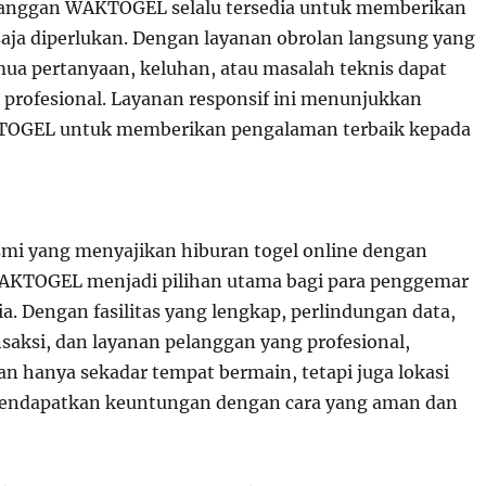
langgan WAKTOGEL selalu tersedia untuk memberikan
aja diperlukan. Dengan layanan obrolan langsung yang
emua pertanyaan, keluhan, atau masalah teknis dapat
a profesional. Layanan responsif ini menunjukkan
OGEL untuk memberikan pengalaman terbaik kepada
esmi yang menyajikan hiburan togel online dengan
KTOGEL menjadi pilihan utama bagi para penggemar
ia. Dengan fasilitas yang lengkap, perlindungan data,
aksi, dan layanan pelanggan yang profesional,
hanya sekadar tempat bermain, tetapi juga lokasi
mendapatkan keuntungan dengan cara yang aman dan