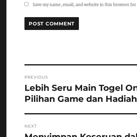
Save my name, email, and website in this browser for
Post
PREVIOUS
navigation
Lebih Seru Main Togel O
Previous
post:
Pilihan Game dan Hadia
NEXT
Menyimpan Keseruan dala
Next