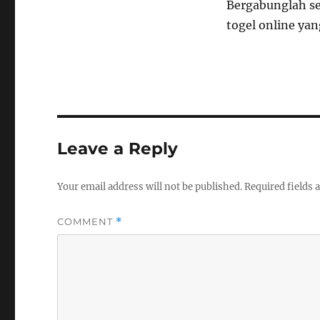
Bergabunglah s
togel online ya
Leave a Reply
Your email address will not be published.
Required fields
COMMENT
*