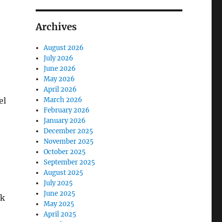
Archives
August 2026
July 2026
June 2026
May 2026
April 2026
el
March 2026
February 2026
January 2026
December 2025
November 2025
October 2025
September 2025
August 2025
July 2025
June 2025
uk
May 2025
April 2025