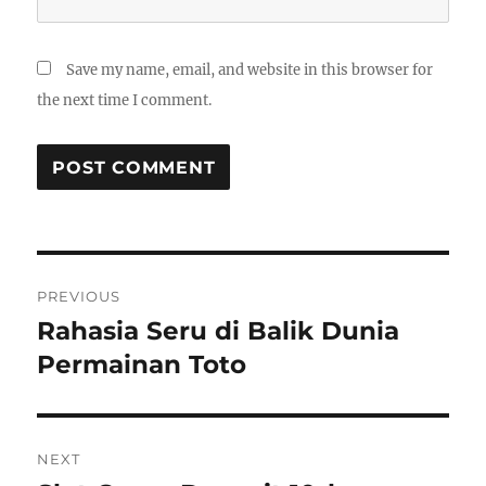
Save my name, email, and website in this browser for
the next time I comment.
Post
PREVIOUS
navigation
Rahasia Seru di Balik Dunia
Previous
post:
Permainan Toto
NEXT