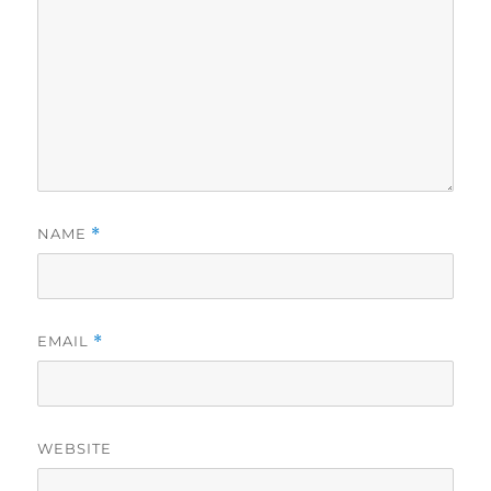
NAME
*
EMAIL
*
WEBSITE