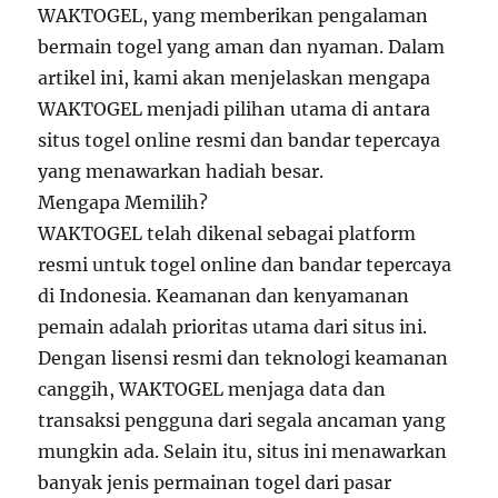
WAKTOGEL, yang memberikan pengalaman
bermain togel yang aman dan nyaman. Dalam
artikel ini, kami akan menjelaskan mengapa
WAKTOGEL menjadi pilihan utama di antara
situs togel online resmi dan bandar tepercaya
yang menawarkan hadiah besar.
Mengapa Memilih?
WAKTOGEL telah dikenal sebagai platform
resmi untuk togel online dan bandar tepercaya
di Indonesia. Keamanan dan kenyamanan
pemain adalah prioritas utama dari situs ini.
Dengan lisensi resmi dan teknologi keamanan
canggih, WAKTOGEL menjaga data dan
transaksi pengguna dari segala ancaman yang
mungkin ada. Selain itu, situs ini menawarkan
banyak jenis permainan togel dari pasar