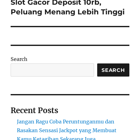
Slot Gacor Deposit 10rb,
Next
post:
Peluang Menang Lebih Tinggi
Search
SEARCH
Recent Posts
Jangan Ragu Coba Peruntunganmu dan
Rasakan Sensasi Jackpot yang Membuat
Kamu Ketagihan Sekarang Juga