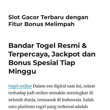
Slot Gacor Terbaru dengan
Fitur Bonus Melimpah
Bandar Togel Resmi &
Terpercaya, Jackpot dan
Bonus Spesial Tiap
Minggu
togel online
Dalam era digital saat ini, minat
terhadap judi online semakin meningkat di
seluruh dunia, termasuk di Indonesia. Salah
satu platform togel yang terkenal adalah