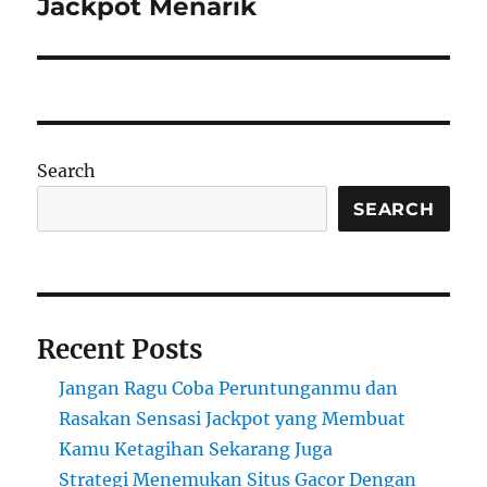
post:
Jackpot Menarik
Search
SEARCH
Recent Posts
Jangan Ragu Coba Peruntunganmu dan
Rasakan Sensasi Jackpot yang Membuat
Kamu Ketagihan Sekarang Juga
Strategi Menemukan Situs Gacor Dengan