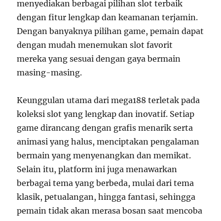
menyediakan berbagai pilihan slot terbaik
dengan fitur lengkap dan keamanan terjamin.
Dengan banyaknya pilihan game, pemain dapat
dengan mudah menemukan slot favorit
mereka yang sesuai dengan gaya bermain
masing-masing.
Keunggulan utama dari mega188 terletak pada
koleksi slot yang lengkap dan inovatif. Setiap
game dirancang dengan grafis menarik serta
animasi yang halus, menciptakan pengalaman
bermain yang menyenangkan dan memikat.
Selain itu, platform ini juga menawarkan
berbagai tema yang berbeda, mulai dari tema
klasik, petualangan, hingga fantasi, sehingga
pemain tidak akan merasa bosan saat mencoba