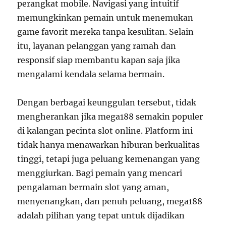
perangkat mobile. Navigasi yang intuitif
memungkinkan pemain untuk menemukan
game favorit mereka tanpa kesulitan. Selain
itu, layanan pelanggan yang ramah dan
responsif siap membantu kapan saja jika
mengalami kendala selama bermain.
Dengan berbagai keunggulan tersebut, tidak
mengherankan jika mega188 semakin populer
di kalangan pecinta slot online. Platform ini
tidak hanya menawarkan hiburan berkualitas
tinggi, tetapi juga peluang kemenangan yang
menggiurkan. Bagi pemain yang mencari
pengalaman bermain slot yang aman,
menyenangkan, dan penuh peluang, mega188
adalah pilihan yang tepat untuk dijadikan