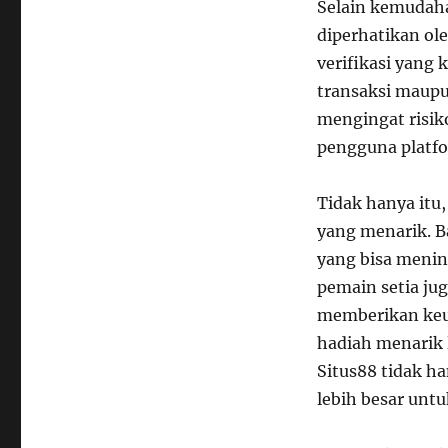
Selain kemudaha
diperhatikan ol
verifikasi yang
transaksi maupu
mengingat risik
pengguna platfo
Tidak hanya itu
yang menarik. B
yang bisa menin
pemain setia ju
memberikan keun
hadiah menarik 
Situs88 tidak h
lebih besar unt