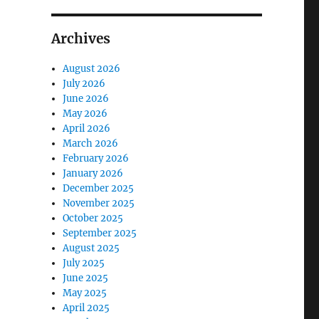
Archives
August 2026
July 2026
June 2026
May 2026
April 2026
March 2026
February 2026
January 2026
December 2025
November 2025
October 2025
September 2025
August 2025
July 2025
June 2025
May 2025
April 2025