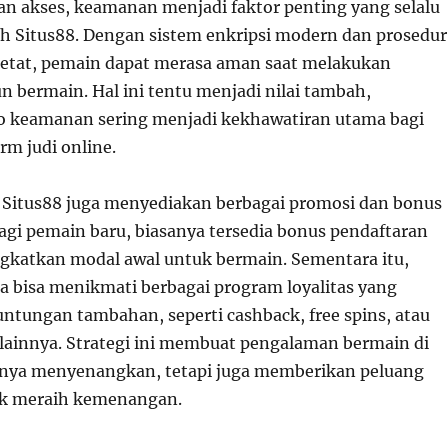
n akses, keamanan menjadi faktor penting yang selalu
eh Situs88. Dengan sistem enkripsi modern dan prosedur
 ketat, pemain dapat merasa aman saat melakukan
n bermain. Hal ini tentu menjadi nilai tambah,
o keamanan sering menjadi kekhawatiran utama bagi
rm judi online.
, Situs88 juga menyediakan berbagai promosi dan bonus
agi pemain baru, biasanya tersedia bonus pendaftaran
gkatkan modal awal untuk bermain. Sementara itu,
ga bisa menikmati berbagai program loyalitas yang
tungan tambahan, seperti cashback, free spins, atau
lainnya. Strategi ini membuat pengalaman bermain di
anya menyenangkan, tetapi juga memberikan peluang
uk meraih kemenangan.