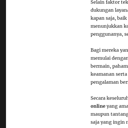
Selain faktor t
dukungan layana
kapan saja, baik
menunjukkan ko
penggunanya, se
Bagi mereka ya
memulai dengan
bermain, pahami
keamanan serta 
pengalaman berm
Secara keseluru
online
yang aman
maupun tantangan
saja yang ingin