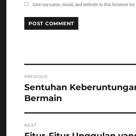
Save my name, email, and website in this browser for
Post
PREVIOUS
navigation
Sentuhan Keberuntunga
Previous
post:
Bermain
NEXT
Fitur-Fitur Unggulan ya
Next