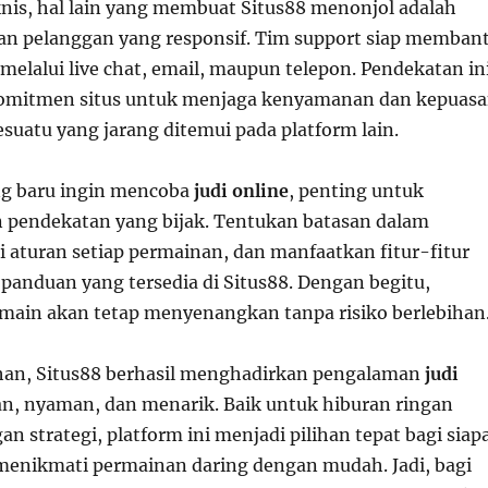
eknis, hal lain yang membuat Situs88 menonjol adalah
n pelanggan yang responsif. Tim support siap memban
 melalui live chat, email, maupun telepon. Pendekatan in
mitmen situs untuk menjaga kenyamanan dan kepuas
suatu yang jarang ditemui pada platform lain.
ng baru ingin mencoba
judi online
, penting untuk
 pendekatan yang bijak. Tentukan batasan dalam
 aturan setiap permainan, dan manfaatkan fitur-fitur
panduan yang tersedia di Situs88. Dengan begitu,
ain akan tetap menyenangkan tanpa risiko berlebihan
han, Situs88 berhasil menghadirkan pengalaman
judi
, nyaman, dan menarik. Baik untuk hiburan ringan
 strategi, platform ini menjadi pilihan tepat bagi siap
 menikmati permainan daring dengan mudah. Jadi, bagi