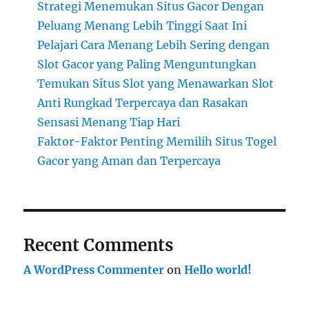
Strategi Menemukan Situs Gacor Dengan
Peluang Menang Lebih Tinggi Saat Ini
Pelajari Cara Menang Lebih Sering dengan
Slot Gacor yang Paling Menguntungkan
Temukan Situs Slot yang Menawarkan Slot
Anti Rungkad Terpercaya dan Rasakan
Sensasi Menang Tiap Hari
Faktor-Faktor Penting Memilih Situs Togel
Gacor yang Aman dan Terpercaya
Recent Comments
A WordPress Commenter
on
Hello world!