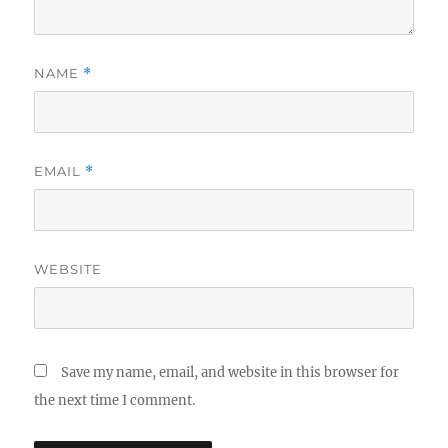
NAME
*
EMAIL
*
WEBSITE
Save my name, email, and website in this browser for
the next time I comment.