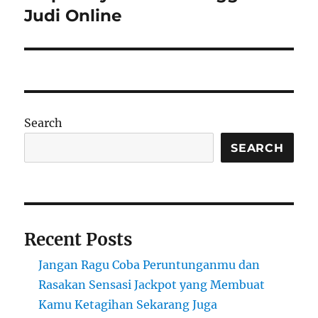
Judi Online
Search
SEARCH
Recent Posts
Jangan Ragu Coba Peruntunganmu dan
Rasakan Sensasi Jackpot yang Membuat
Kamu Ketagihan Sekarang Juga