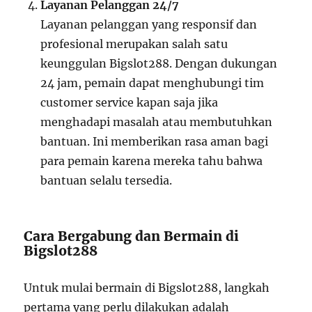
Layanan Pelanggan 24/7
Layanan pelanggan yang responsif dan
profesional merupakan salah satu
keunggulan Bigslot288. Dengan dukungan
24 jam, pemain dapat menghubungi tim
customer service kapan saja jika
menghadapi masalah atau membutuhkan
bantuan. Ini memberikan rasa aman bagi
para pemain karena mereka tahu bahwa
bantuan selalu tersedia.
Cara Bergabung dan Bermain di
Bigslot288
Untuk mulai bermain di Bigslot288, langkah
pertama yang perlu dilakukan adalah