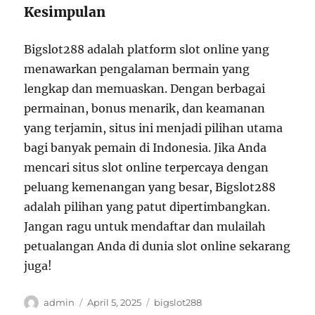
Kesimpulan
Bigslot288 adalah platform slot online yang
menawarkan pengalaman bermain yang
lengkap dan memuaskan. Dengan berbagai
permainan, bonus menarik, dan keamanan
yang terjamin, situs ini menjadi pilihan utama
bagi banyak pemain di Indonesia. Jika Anda
mencari situs slot online terpercaya dengan
peluang kemenangan yang besar, Bigslot288
adalah pilihan yang patut dipertimbangkan.
Jangan ragu untuk mendaftar dan mulailah
petualangan Anda di dunia slot online sekarang
juga!
Author
Posted
Tags
admin
April 5, 2025
bigslot288