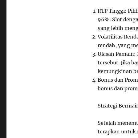
RTP Tinggi: Pili
96%. Slot deng
yang lebih men
Volatilitas Ren
rendah, yang me
Ulasan Pemain: 
tersebut. Jika 
kemungkinan bes
Bonus dan Promo
bonus dan promo
Strategi Bermain
Setelah menemuk
terapkan untuk