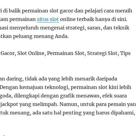
di balik permainan slot gacor dan pelajari cara meraih
lam permainan
situs slot
online terbaik hanya di sini.
asi menyeluruh mengenai strategi, saran, dan teknik
tkan peluang menang Anda.
 Gacor, Slot Online, Permainan Slot, Strategi Slot, Tips
an daring, tidak ada yang lebih menarik daripada
 Dengan kemajuan teknologi, permainan slot kini lebih
oda, dilengkapi dengan grafik menawan, efek suara
 jackpot yang melimpah. Namun, untuk para pemain ya
tuk menang, ada satu hal penting yang harus dipahami,