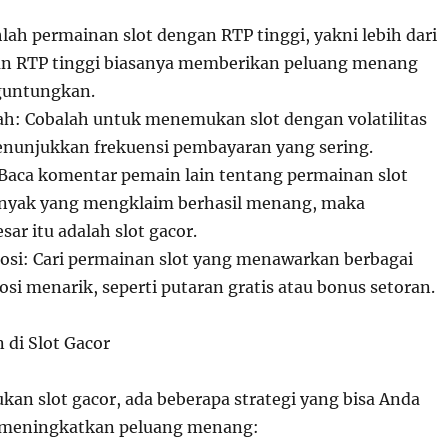
hlah permainan slot dengan RTP tinggi, yakni lebih dari
an RTP tinggi biasanya memberikan peluang menang
guntungkan.
dah: Cobalah untuk menemukan slot dengan volatilitas
nunjukkan frekuensi pembayaran yang sering.
Baca komentar pemain lain tentang permainan slot
banyak yang mengklaim berhasil menang, maka
ar itu adalah slot gacor.
si: Cari permainan slot yang menawarkan berbagai
si menarik, seperti putaran gratis atau bonus setoran.
 di Slot Gacor
an slot gacor, ada beberapa strategi yang bisa Anda
 meningkatkan peluang menang: