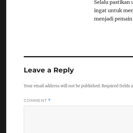
Selalu pastikan
ingat untuk men
menjadi pemain 
Leave a Reply
Your email address will not be published.
Required fields
COMMENT
*