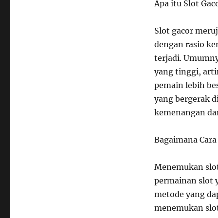
Apa itu Slot Gac
Slot gacor meru
dengan rasio ke
terjadi. Umumny
yang tinggi, ar
pemain lebih bes
yang bergerak d
kemenangan dan
Bagaimana Cara 
Menemukan slot 
permainan slot y
metode yang da
menemukan slot