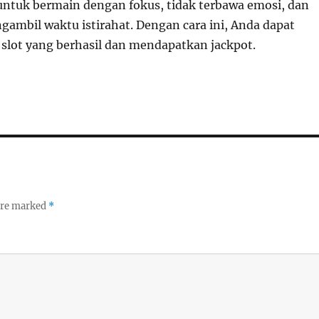
 untuk bermain dengan fokus, tidak terbawa emosi, dan
gambil waktu istirahat. Dengan cara ini, Anda dapat
slot yang berhasil dan mendapatkan jackpot.
 are marked
*