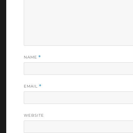
NAME
*
EMAIL
*
WEBSITE