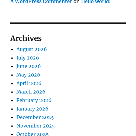
A WordPress Commenter
on
Hello world!
Archives
August 2026
July 2026
June 2026
May 2026
April 2026
March 2026
February 2026
January 2026
December 2025
November 2025
October 2025