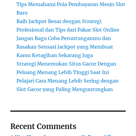
Tips Memahami Pola Pembayaran Mesin Slot
Baru
Raih Jackpot Besar dengan Strategi
Profesional dan Tips dari Pakar Slot Online
Jangan Ragu Coba Peruntunganmu dan
Rasakan Sensasi Jackpot yang Membuat
Kamu Ketagihan Sekarang Juga
Strategi Menemukan Situs Gacor Dengan
Peluang Menang Lebih Tinggi Saat Ini
Pelajari Cara Menang Lebih Sering dengan
Slot Gacor yang Paling Menguntungkan
Recent Comments