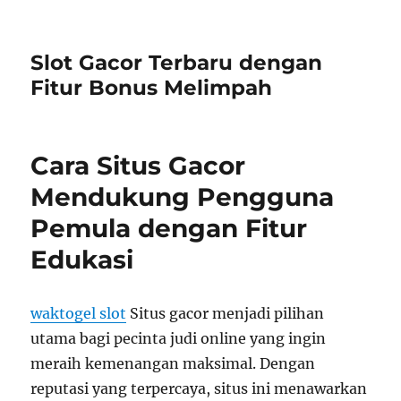
Slot Gacor Terbaru dengan
Fitur Bonus Melimpah
Cara Situs Gacor
Mendukung Pengguna
Pemula dengan Fitur
Edukasi
waktogel slot
Situs gacor menjadi pilihan
utama bagi pecinta judi online yang ingin
meraih kemenangan maksimal. Dengan
reputasi yang terpercaya, situs ini menawarkan