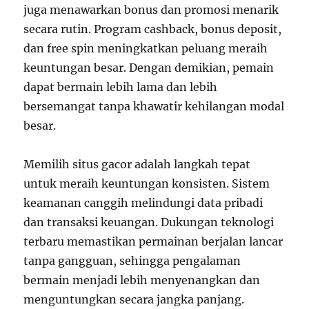
juga menawarkan bonus dan promosi menarik
secara rutin. Program cashback, bonus deposit,
dan free spin meningkatkan peluang meraih
keuntungan besar. Dengan demikian, pemain
dapat bermain lebih lama dan lebih
bersemangat tanpa khawatir kehilangan modal
besar.
Memilih situs gacor adalah langkah tepat
untuk meraih keuntungan konsisten. Sistem
keamanan canggih melindungi data pribadi
dan transaksi keuangan. Dukungan teknologi
terbaru memastikan permainan berjalan lancar
tanpa gangguan, sehingga pengalaman
bermain menjadi lebih menyenangkan dan
menguntungkan secara jangka panjang.