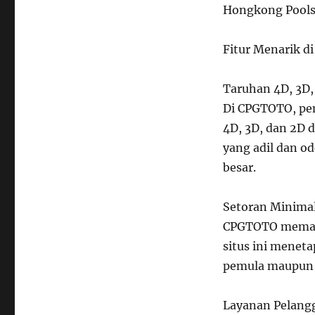
Hongkong Pools,
Fitur Menarik 
Taruhan 4D, 3D,
Di CPGTOTO, pe
4D, 3D, dan 2D 
yang adil dan o
besar.
Setoran Minima
CPGTOTO memaha
situs ini menet
pemula maupun 
Layanan Pelang