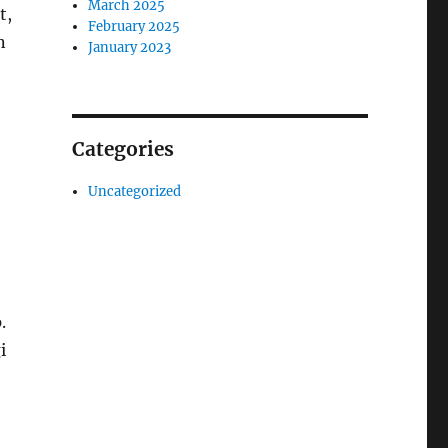
March 2025
t,
February 2025
n
January 2023
Categories
Uncategorized
.
i