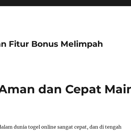
an Fitur Bonus Melimpah
 Aman dan Cepat Mai
lam dunia togel online sangat cepat, dan di tengah