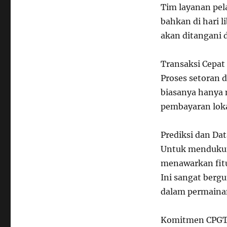
Tim layanan pel
bahkan di hari l
akan ditangani 
Transaksi Cepa
Proses setoran 
biasanya hanya
pembayaran loka
Prediksi dan Da
Untuk mendukun
menawarkan fitur
Ini sangat berg
dalam permaina
Komitmen CPGT