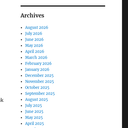
Archives
August 2026
July 2026
June 2026
May 2026
April 2026
March 2026
February 2026
January 2026
December 2025
November 2025
October 2025
September 2025
uk
August 2025
July 2025
June 2025
May 2025
April 2025