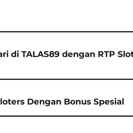
ri di TALAS89 dengan RTP Slo
oters Dengan Bonus Spesial