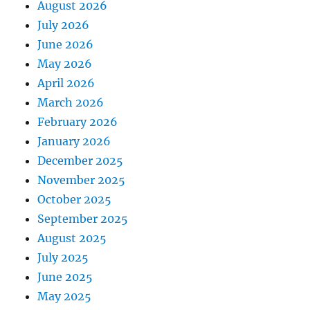
August 2026
July 2026
June 2026
May 2026
April 2026
March 2026
February 2026
January 2026
December 2025
November 2025
October 2025
September 2025
August 2025
July 2025
June 2025
May 2025