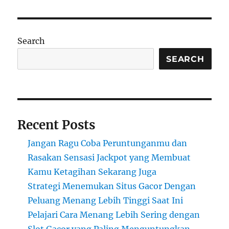
Search
SEARCH
Recent Posts
Jangan Ragu Coba Peruntunganmu dan
Rasakan Sensasi Jackpot yang Membuat
Kamu Ketagihan Sekarang Juga
Strategi Menemukan Situs Gacor Dengan
Peluang Menang Lebih Tinggi Saat Ini
Pelajari Cara Menang Lebih Sering dengan