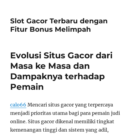
Slot Gacor Terbaru dengan
Fitur Bonus Melimpah
Evolusi Situs Gacor dari
Masa ke Masa dan
Dampaknya terhadap
Pemain
calo66
Mencari situs gacor yang terpercaya
menjadi prioritas utama bagi para pemain judi
online. Situs gacor dikenal memiliki tingkat
kemenangan tinggi dan sistem yang adil,