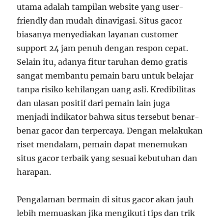
utama adalah tampilan website yang user-
friendly dan mudah dinavigasi. Situs gacor
biasanya menyediakan layanan customer
support 24 jam penuh dengan respon cepat.
Selain itu, adanya fitur taruhan demo gratis
sangat membantu pemain baru untuk belajar
tanpa risiko kehilangan uang asli. Kredibilitas
dan ulasan positif dari pemain lain juga
menjadi indikator bahwa situs tersebut benar-
benar gacor dan terpercaya. Dengan melakukan
riset mendalam, pemain dapat menemukan
situs gacor terbaik yang sesuai kebutuhan dan
harapan.
Pengalaman bermain di situs gacor akan jauh
lebih memuaskan jika mengikuti tips dan trik