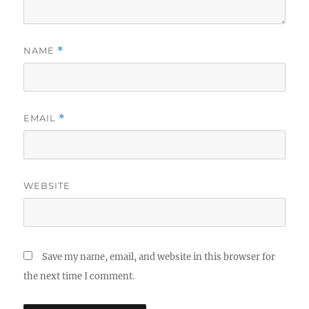
NAME
*
EMAIL
*
WEBSITE
Save my name, email, and website in this browser for
the next time I comment.