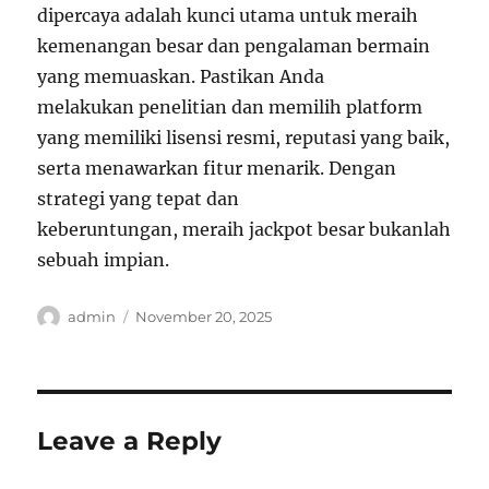
dipercaya adalah kunci utama untuk meraih
kemenangan besar dan pengalaman bermain
yang memuaskan. Pastikan Anda
melakukan penelitian dan memilih platform
yang memiliki lisensi resmi, reputasi yang baik,
serta menawarkan fitur menarik. Dengan
strategi yang tepat dan
keberuntungan, meraih jackpot besar bukanlah
sebuah impian.
Author
Posted
admin
November 20, 2025
on
Leave a Reply