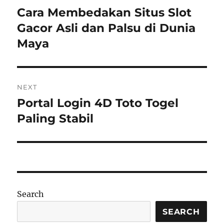
navigation
Cara Membedakan Situs Slot
Previous
post:
Gacor Asli dan Palsu di Dunia
Maya
NEXT
Portal Login 4D Toto Togel
Next
post:
Paling Stabil
Search
SEARCH