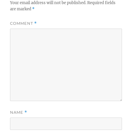
Your email address will not be published.
Required fields
are marked
*
COMMENT
*
NAME
*