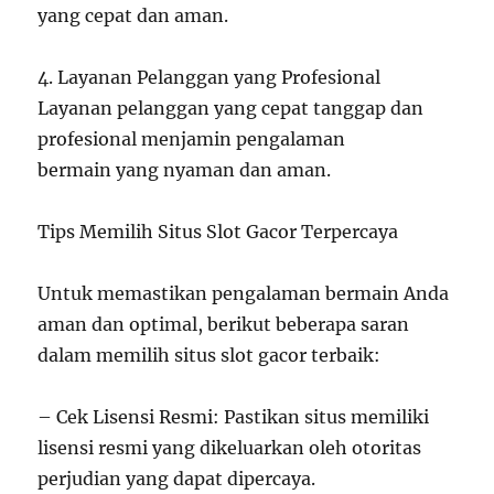
yang cepat dan aman.
4. Layanan Pelanggan yang Profesional
Layanan pelanggan yang cepat tanggap dan
profesional menjamin pengalaman
bermain yang nyaman dan aman.
Tips Memilih Situs Slot Gacor Terpercaya
Untuk memastikan pengalaman bermain Anda
aman dan optimal, berikut beberapa saran
dalam memilih situs slot gacor terbaik:
– Cek Lisensi Resmi: Pastikan situs memiliki
lisensi resmi yang dikeluarkan oleh otoritas
perjudian yang dapat dipercaya.