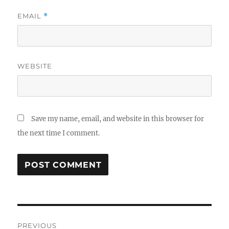
EMAIL
*
WEBSITE
Save my name, email, and website in this browser for
the next time I comment.
Post
PREVIOUS