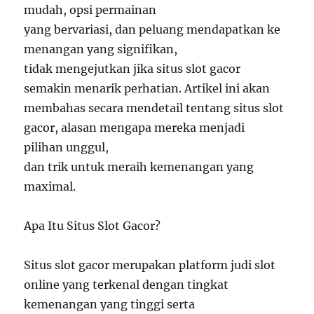
mudah, opsi permainan
yang bervariasi, dan peluang mendapatkan ke
menangan yang signifikan,
tidak mengejutkan jika situs slot gacor
semakin menarik perhatian. Artikel ini akan
membahas secara mendetail tentang situs slot
gacor, alasan mengapa mereka menjadi
pilihan unggul,
dan trik untuk meraih kemenangan yang
maximal.
Apa Itu Situs Slot Gacor?
Situs slot gacor merupakan platform judi slot
online yang terkenal dengan tingkat
kemenangan yang tinggi serta