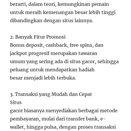
berarti, dalam teori, kemungkinan pemain
untuk meraih kemenangan besar lebih tinggi
dibandingkan dengan situs lainnya.
2. Banyak Fitur Promosi
Bonus deposit, cashback, free spins, dan
jackpot progresif merupakan tawaran
umum yang sering ada di situs gacor, sehingga
peluang untuk mendapatkan hadiah
besar menjadi lebih terbuka.
3. Transaksi yang Mudah dan Cepat
Situs
gacor biasanya menyediakan berbagai metode
pembayaran, mulai dari transfer bank, e-
wallet, hingga pulsa, dengan proses transaksi