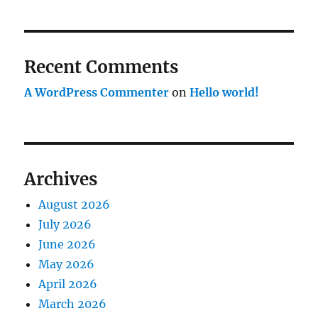
Recent Comments
A WordPress Commenter
on
Hello world!
Archives
August 2026
July 2026
June 2026
May 2026
April 2026
March 2026