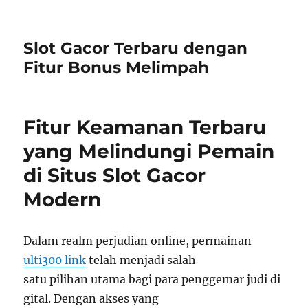
Slot Gacor Terbaru dengan
Fitur Bonus Melimpah
Fitur Keamanan Terbaru
yang Melindungi Pemain
di Situs Slot Gacor
Modern
Dalam realm perjudian online, permainan
ulti300 link
telah menjadi salah
satu pilihan utama bagi para penggemar judi di
gital. Dengan akses yang