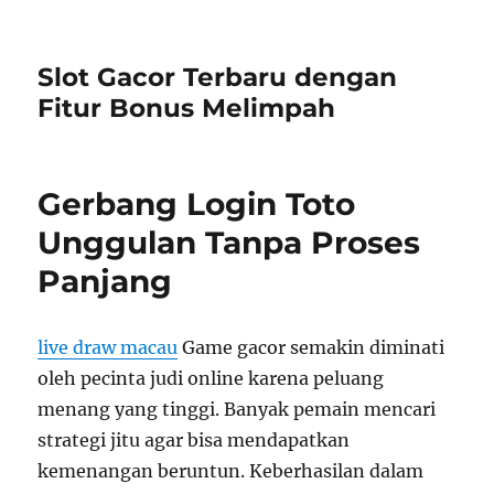
Slot Gacor Terbaru dengan
Fitur Bonus Melimpah
Gerbang Login Toto
Unggulan Tanpa Proses
Panjang
live draw macau
Game gacor semakin diminati
oleh pecinta judi online karena peluang
menang yang tinggi. Banyak pemain mencari
strategi jitu agar bisa mendapatkan
kemenangan beruntun. Keberhasilan dalam