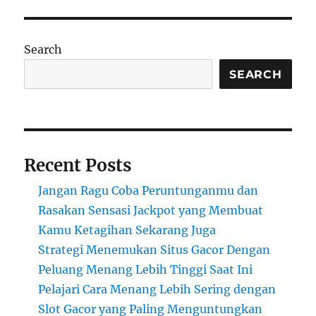
Search
SEARCH
Recent Posts
Jangan Ragu Coba Peruntunganmu dan
Rasakan Sensasi Jackpot yang Membuat
Kamu Ketagihan Sekarang Juga
Strategi Menemukan Situs Gacor Dengan
Peluang Menang Lebih Tinggi Saat Ini
Pelajari Cara Menang Lebih Sering dengan
Slot Gacor yang Paling Menguntungkan