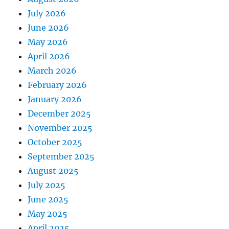
July 2026
June 2026
May 2026
April 2026
March 2026
February 2026
January 2026
December 2025
November 2025
October 2025
September 2025
August 2025
July 2025
June 2025
May 2025
April 2025