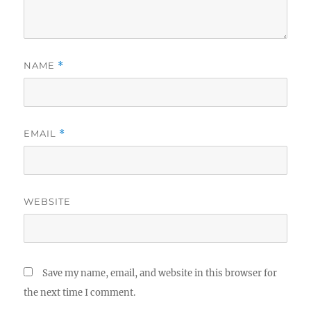
NAME
*
EMAIL
*
WEBSITE
Save my name, email, and website in this browser for
the next time I comment.