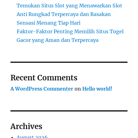
Temukan Situs Slot yang Menawarkan Slot
Anti Rungkad Terpercaya dan Rasakan
Sensasi Menang Tiap Hari
Faktor-Faktor Penting Memilih Situs Togel
Gacor yang Aman dan Terpercaya
Recent Comments
A WordPress Commenter
on
Hello world!
Archives
August 2026