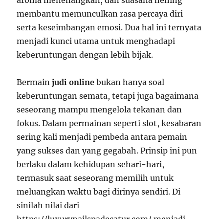
aroma menenangkan, dan suasana hening
membantu memunculkan rasa percaya diri
serta keseimbangan emosi. Dua hal ini ternyata
menjadi kunci utama untuk menghadapi
keberuntungan dengan lebih bijak.
Bermain
judi online
bukan hanya soal
keberuntungan semata, tetapi juga bagaimana
seseorang mampu mengelola tekanan dan
fokus. Dalam permainan seperti slot, kesabaran
sering kali menjadi pembeda antara pemain
yang sukses dan yang gegabah. Prinsip ini pun
berlaku dalam kehidupan sehari-hari,
termasuk saat seseorang memilih untuk
meluangkan waktu bagi dirinya sendiri. Di
sinilah nilai dari