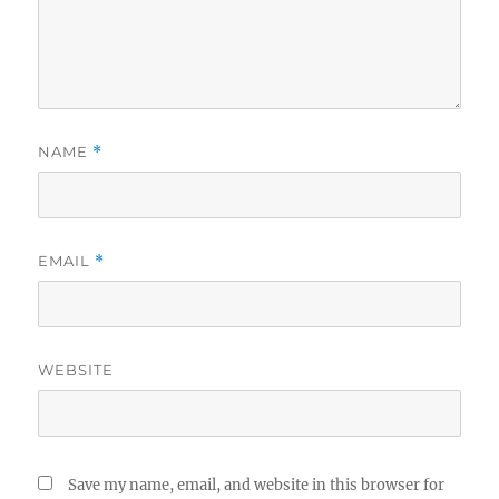
NAME
*
EMAIL
*
WEBSITE
Save my name, email, and website in this browser for