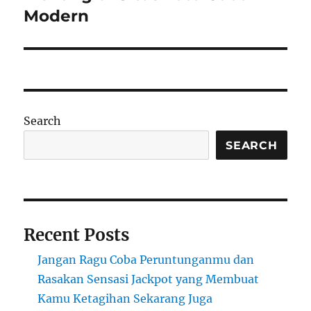
Modern
Search
SEARCH
Recent Posts
Jangan Ragu Coba Peruntunganmu dan
Rasakan Sensasi Jackpot yang Membuat
Kamu Ketagihan Sekarang Juga