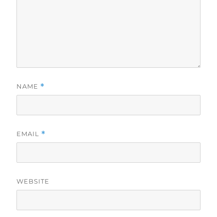
NAME
*
EMAIL
*
WEBSITE