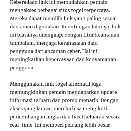
Keberadaan link ini memudahkan pemain
mengakses berbagai situs togel terpercaya.
Mereka dapat memilih link yang paling sesuai
dan aman digunakan. Keuntungan lainnya, link
ini biasanya dilengkapi dengan fitur keamanan
tambahan, menjaga kerahasiaan data
pengguna dari ancaman cyber. Hal ini
meningkatkan kepercayaan dan kenyamanan
pengguna.
Menggunakan link togel alternatif juga
memungkinkan pemain mendapatkan update
informasi terbaru dan promo menarik. Dengan
akses yang lancar, mereka bisa mengikuti
perkembangan angka dan hasil keluaran secara
real-time. Ini memberi peluang lebih besar