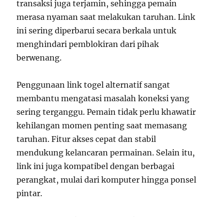
transaksi juga terjamin, sehingga pemain
merasa nyaman saat melakukan taruhan. Link
ini sering diperbarui secara berkala untuk
menghindari pemblokiran dari pihak
berwenang.
Penggunaan link togel alternatif sangat
membantu mengatasi masalah koneksi yang
sering terganggu. Pemain tidak perlu khawatir
kehilangan momen penting saat memasang
taruhan. Fitur akses cepat dan stabil
mendukung kelancaran permainan. Selain itu,
link ini juga kompatibel dengan berbagai
perangkat, mulai dari komputer hingga ponsel
pintar.