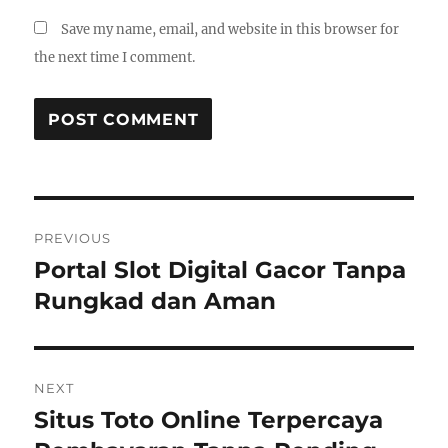
Save my name, email, and website in this browser for
the next time I comment.
Post
PREVIOUS
navigation
Portal Slot Digital Gacor Tanpa
Previous
post:
Rungkad dan Aman
NEXT
Situs Toto Online Terpercaya
Next
post: