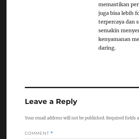
memastikan perm
juga bisa lebih 
terpercaya dan 
semakin menye
kenyamanan men
daring.
Leave a Reply
Your email address will not be published.
Required fields
COMMENT
*