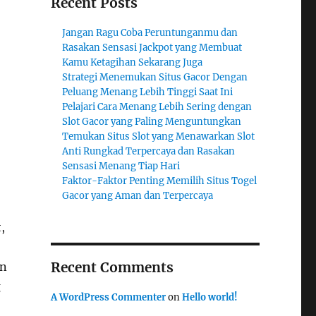
Recent Posts
Jangan Ragu Coba Peruntunganmu dan
Rasakan Sensasi Jackpot yang Membuat
Kamu Ketagihan Sekarang Juga
Strategi Menemukan Situs Gacor Dengan
Peluang Menang Lebih Tinggi Saat Ini
Pelajari Cara Menang Lebih Sering dengan
Slot Gacor yang Paling Menguntungkan
Temukan Situs Slot yang Menawarkan Slot
Anti Rungkad Terpercaya dan Rasakan
Sensasi Menang Tiap Hari
Faktor-Faktor Penting Memilih Situs Togel
Gacor yang Aman dan Terpercaya
,
Recent Comments
an
g
A WordPress Commenter
on
Hello world!