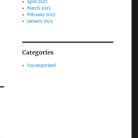
April 2025
March 2025
February 2025
January 2023
Categories
Uncategorized