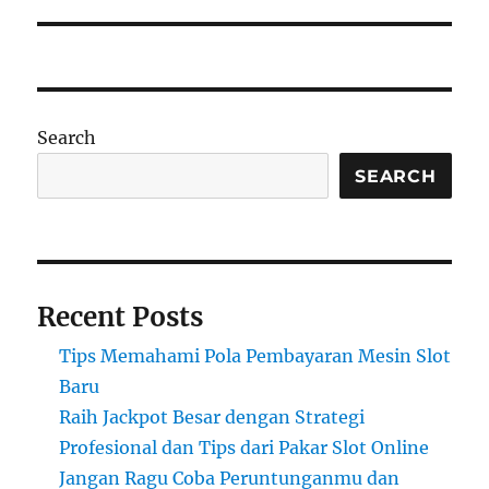
Search
SEARCH
Recent Posts
Tips Memahami Pola Pembayaran Mesin Slot
Baru
Raih Jackpot Besar dengan Strategi
Profesional dan Tips dari Pakar Slot Online
Jangan Ragu Coba Peruntunganmu dan