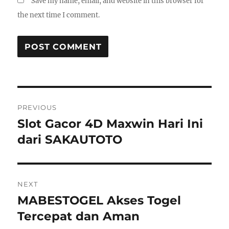
Save my name, email, and website in this browser for
the next time I comment.
Post
PREVIOUS
navigation
Slot Gacor 4D Maxwin Hari Ini
Previous
post:
dari SAKAUTOTO
NEXT
MABESTOGEL Akses Togel
Next
post:
Tercepat dan Aman