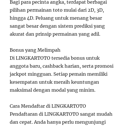
Bagi para pecinta angka, terdapat berbagai
pilihan permainan toto mulai dari 2D, 3D,
hingga 4D. Peluang untuk menang besar
sangat besar dengan sistem prediksi yang
akurat dan prinsip permainan yang adil.
Bonus yang Melimpah
Di LINGKARTOTO tersedia bonus untuk
anggota baru, cashback harian, serta promosi
jackpot mingguan. Setiap pemain memiliki
kesempatan untuk meraih keuntungan
maksimal dengan modal yang minim.
Cara Mendaftar di LINGKARTOTO
Pendaftaran di LINGKARTOTO sangat mudah
dan cepat. Anda hanya perlu mengunjungi