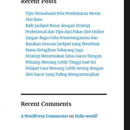
Recent Posts
Tips Memahami Pola Pembayaran Mesin
Slot Baru
Raih Jackpot Besar dengan Strategi
Profesional dan Tips dari Pakar Slot Online
Jangan Ragu Coba Peruntunganmu dan
Rasakan Sensasi Jackpot yang Membuat
Kamu Ketagihan Sekarang Juga
Strategi Menemukan Situs Gacor Dengan
Peluang Menang Lebih Tinggi Saat Ini
Pelajari Cara Menang Lebih Sering dengan
Slot Gacor yang Paling Menguntungkan
Recent Comments
a
A WordPress Commenter
on
Hello world!