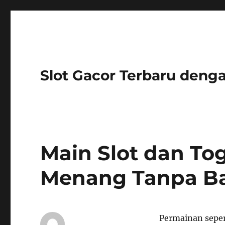
Slot Gacor Terbaru deng
Main Slot dan To
Menang Tanpa B
Permainan sepe