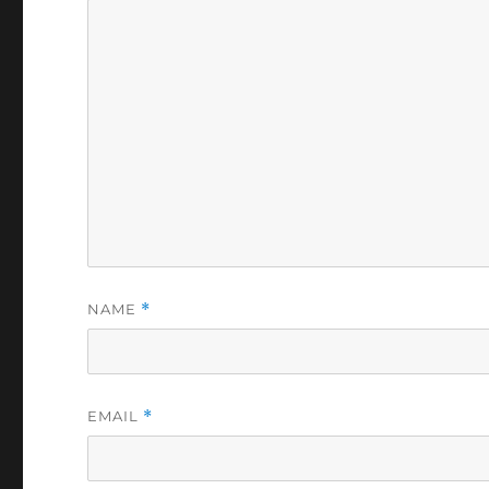
NAME
*
EMAIL
*