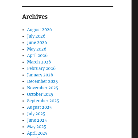
Archives
August 2026
July 2026
June 2026
May 2026
April 2026
March 2026
February 2026
January 2026
December 2025
November 2025
October 2025
September 2025
August 2025
July 2025
June 2025
May 2025
April 2025