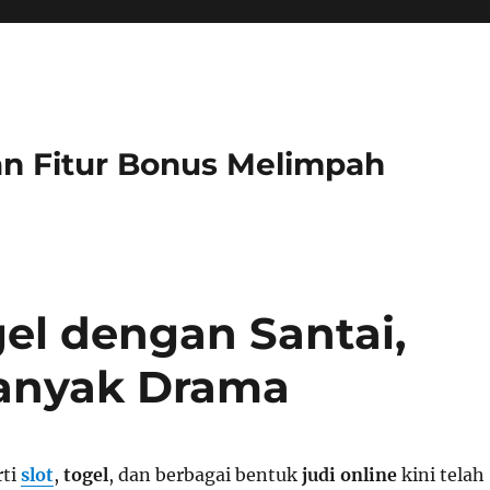
an Fitur Bonus Melimpah
gel dengan Santai,
anyak Drama
rti
slot
,
togel
, dan berbagai bentuk
judi online
kini telah