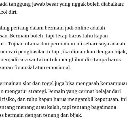
ada tanggung jawab besar yang nggak boleh diabaikan:
rol diri.
aling penting dalam bermain judi online adalah
n. Bermain boleh, tapi tetap harus tahu kapan
ti. Tujuan utama dari permainan ini seharusnya adalah
mencari penghasilan tetap. Jika dimainkan dengan bijak,
menjadi cara santai untuk menghibur diri tanpa harus
nan finansial atau emosional.
ermainan slot dan togel juga bisa mengasah kemampua
an mengatur strategi. Pemain yang cermat belajar dari
risiko, dan tahu kapan harus mengambil keputusan. Ini
entang menang atau kalah, tapi tentang bagaimana
s bermain dengan tenang dan bijak.