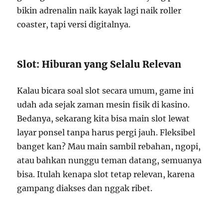
bikin adrenalin naik kayak lagi naik roller
coaster, tapi versi digitalnya.
Slot: Hiburan yang Selalu Relevan
Kalau bicara soal slot secara umum, game ini
udah ada sejak zaman mesin fisik di kasino.
Bedanya, sekarang kita bisa main slot lewat
layar ponsel tanpa harus pergi jauh. Fleksibel
banget kan? Mau main sambil rebahan, ngopi,
atau bahkan nunggu teman datang, semuanya
bisa. Itulah kenapa slot tetap relevan, karena
gampang diakses dan nggak ribet.