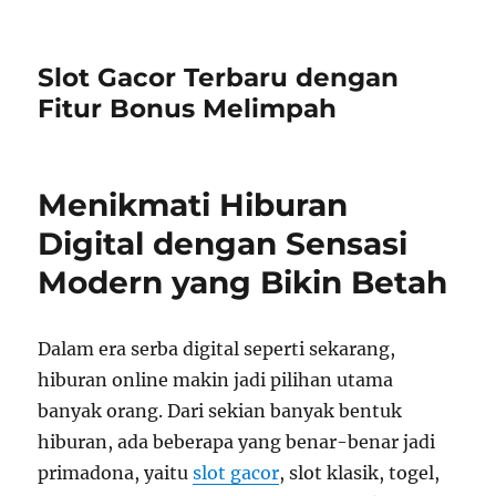
Slot Gacor Terbaru dengan
Fitur Bonus Melimpah
Menikmati Hiburan
Digital dengan Sensasi
Modern yang Bikin Betah
Dalam era serba digital seperti sekarang,
hiburan online makin jadi pilihan utama
banyak orang. Dari sekian banyak bentuk
hiburan, ada beberapa yang benar-benar jadi
primadona, yaitu
slot gacor
, slot klasik, togel,