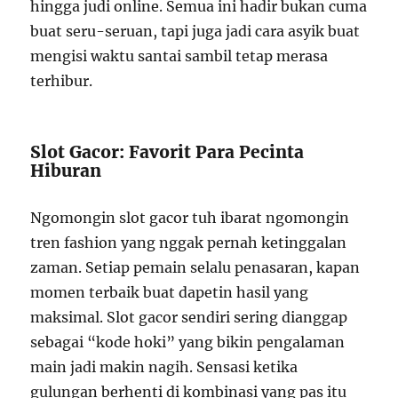
hingga judi online. Semua ini hadir bukan cuma
buat seru-seruan, tapi juga jadi cara asyik buat
mengisi waktu santai sambil tetap merasa
terhibur.
Slot Gacor: Favorit Para Pecinta
Hiburan
Ngomongin slot gacor tuh ibarat ngomongin
tren fashion yang nggak pernah ketinggalan
zaman. Setiap pemain selalu penasaran, kapan
momen terbaik buat dapetin hasil yang
maksimal. Slot gacor sendiri sering dianggap
sebagai “kode hoki” yang bikin pengalaman
main jadi makin nagih. Sensasi ketika
gulungan berhenti di kombinasi yang pas itu