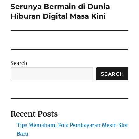
Serunya Bermain di Dunia
Next
post:
Hiburan Digital Masa Kini
Search
SEARCH
Recent Posts
Tips Memahami Pola Pembayaran Mesin Slot
Baru