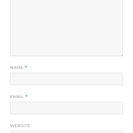
NAME
*
EMAIL
*
WEBSITE