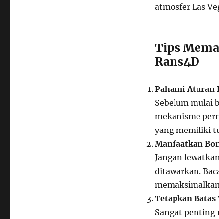
atmosfer Las Ve
Tips Mema
Rans4D
Pahami Aturan
Sebelum mulai 
mekanisme perm
yang memiliki tu
Manfaatkan Bo
Jangan lewatka
ditawarkan. Bac
memaksimalkan
Tetapkan Batas
Sangat penting