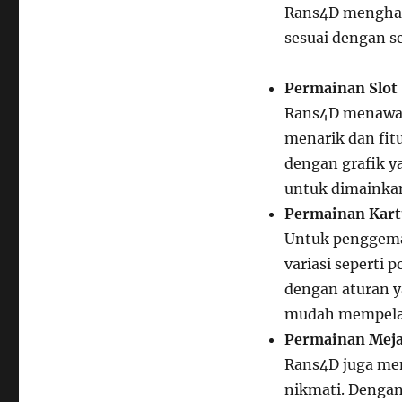
Rans4D menghadi
sesuai dengan se
Permainan Slot
Rans4D menawar
menarik dan fit
dengan grafik 
untuk dimainka
Permainan Kart
Untuk penggema
variasi seperti 
dengan aturan y
mudah mempelaj
Permainan Mej
Rans4D juga mem
nikmati. Dengan