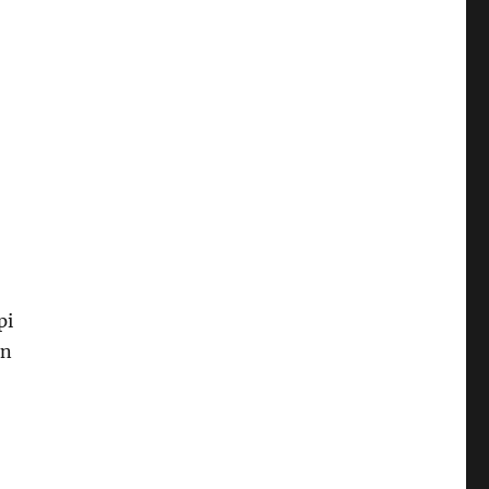
pi
an