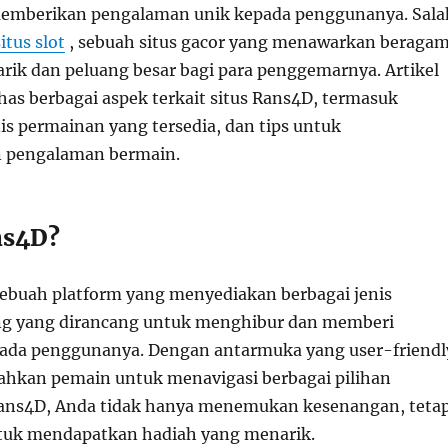
emberikan pengalaman unik kepada penggunanya. Sala
situs slot
, sebuah situs gacor yang menawarkan beraga
ik dan peluang besar bagi para penggemarnya. Artikel
as berbagai aspek terkait situs Rans4D, termasuk
is permainan yang tersedia, dan tips untuk
 pengalaman bermain.
ns4D?
ebuah platform yang menyediakan berbagai jenis
ng yang dirancang untuk menghibur dan memberi
ada penggunanya. Dengan antarmuka yang user-friendl
ahkan pemain untuk menavigasi berbagai pilihan
Rans4D, Anda tidak hanya menemukan kesenangan, tetap
ntuk mendapatkan hadiah yang menarik.