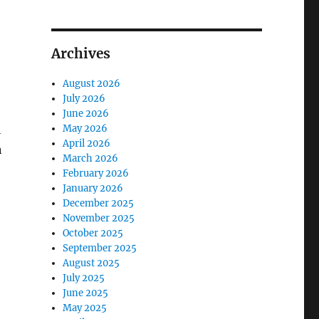
Archives
August 2026
July 2026
June 2026
i
May 2026
April 2026
n
March 2026
February 2026
January 2026
December 2025
November 2025
October 2025
September 2025
August 2025
July 2025
June 2025
May 2025