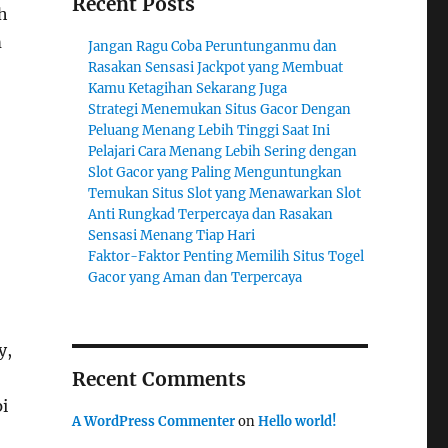
Recent Posts
h
m
Jangan Ragu Coba Peruntunganmu dan
Rasakan Sensasi Jackpot yang Membuat
Kamu Ketagihan Sekarang Juga
Strategi Menemukan Situs Gacor Dengan
Peluang Menang Lebih Tinggi Saat Ini
Pelajari Cara Menang Lebih Sering dengan
Slot Gacor yang Paling Menguntungkan
Temukan Situs Slot yang Menawarkan Slot
Anti Rungkad Terpercaya dan Rasakan
Sensasi Menang Tiap Hari
Faktor-Faktor Penting Memilih Situs Togel
Gacor yang Aman dan Terpercaya
y,
Recent Comments
i
A WordPress Commenter
on
Hello world!