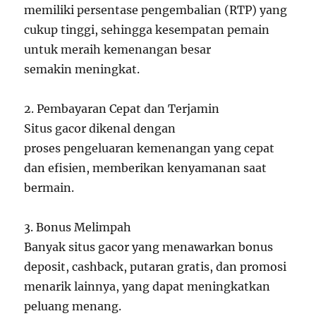
memiliki persentase pengembalian (RTP) yang
cukup tinggi, sehingga kesempatan pemain
untuk meraih kemenangan besar
semakin meningkat.
2. Pembayaran Cepat dan Terjamin
Situs gacor dikenal dengan
proses pengeluaran kemenangan yang cepat
dan efisien, memberikan kenyamanan saat
bermain.
3. Bonus Melimpah
Banyak situs gacor yang menawarkan bonus
deposit, cashback, putaran gratis, dan promosi
menarik lainnya, yang dapat meningkatkan
peluang menang.