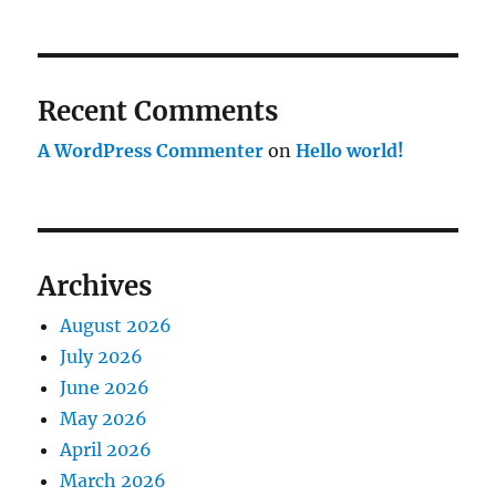
Recent Comments
A WordPress Commenter
on
Hello world!
Archives
August 2026
July 2026
June 2026
May 2026
April 2026
March 2026