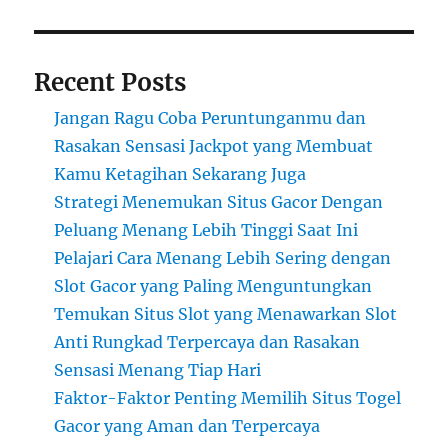
Recent Posts
Jangan Ragu Coba Peruntunganmu dan
Rasakan Sensasi Jackpot yang Membuat
Kamu Ketagihan Sekarang Juga
Strategi Menemukan Situs Gacor Dengan
Peluang Menang Lebih Tinggi Saat Ini
Pelajari Cara Menang Lebih Sering dengan
Slot Gacor yang Paling Menguntungkan
Temukan Situs Slot yang Menawarkan Slot
Anti Rungkad Terpercaya dan Rasakan
Sensasi Menang Tiap Hari
Faktor-Faktor Penting Memilih Situs Togel
Gacor yang Aman dan Terpercaya