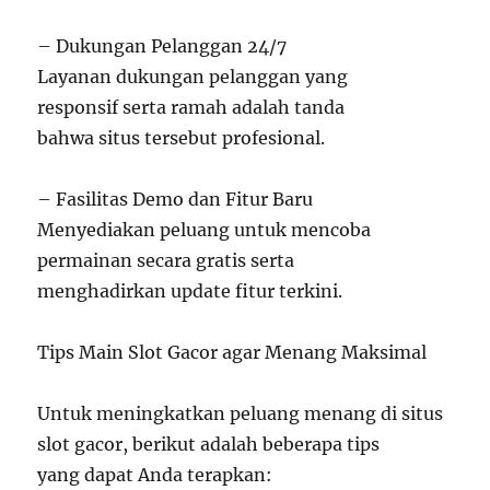
– Dukungan Pelanggan 24/7
Layanan dukungan pelanggan yang
responsif serta ramah adalah tanda
bahwa situs tersebut profesional.
– Fasilitas Demo dan Fitur Baru
Menyediakan peluang untuk mencoba
permainan secara gratis serta
menghadirkan update fitur terkini.
Tips Main Slot Gacor agar Menang Maksimal
Untuk meningkatkan peluang menang di situs
slot gacor, berikut adalah beberapa tips
yang dapat Anda terapkan: