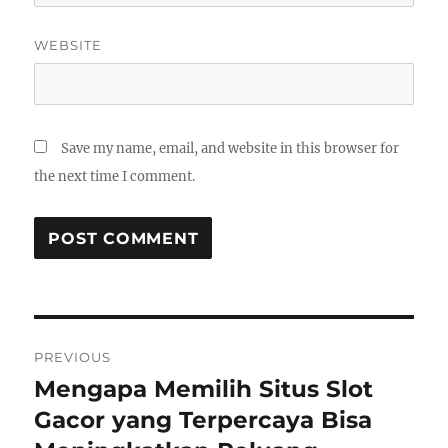
WEBSITE
Save my name, email, and website in this browser for
the next time I comment.
Post
PREVIOUS
navigation
Mengapa Memilih Situs Slot
Previous
post:
Gacor yang Terpercaya Bisa