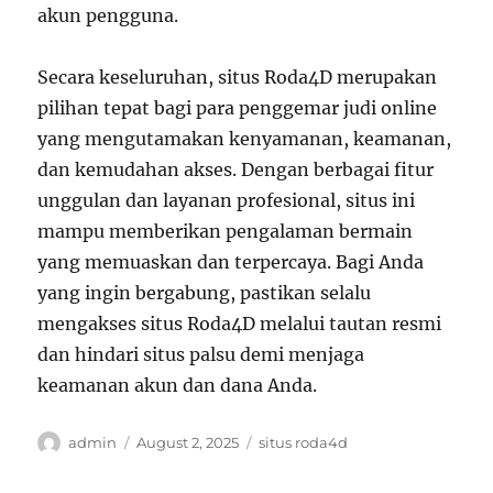
akun pengguna.
Secara keseluruhan, situs Roda4D merupakan
pilihan tepat bagi para penggemar judi online
yang mengutamakan kenyamanan, keamanan,
dan kemudahan akses. Dengan berbagai fitur
unggulan dan layanan profesional, situs ini
mampu memberikan pengalaman bermain
yang memuaskan dan terpercaya. Bagi Anda
yang ingin bergabung, pastikan selalu
mengakses situs Roda4D melalui tautan resmi
dan hindari situs palsu demi menjaga
keamanan akun dan dana Anda.
Author
Posted
Tags
admin
August 2, 2025
situs roda4d
on