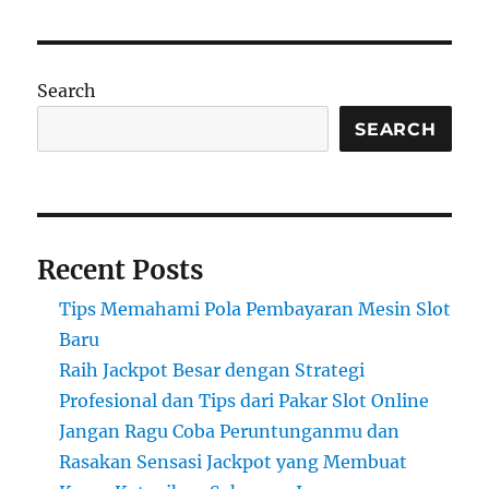
Search
SEARCH
Recent Posts
Tips Memahami Pola Pembayaran Mesin Slot
Baru
Raih Jackpot Besar dengan Strategi
Profesional dan Tips dari Pakar Slot Online
Jangan Ragu Coba Peruntunganmu dan
Rasakan Sensasi Jackpot yang Membuat