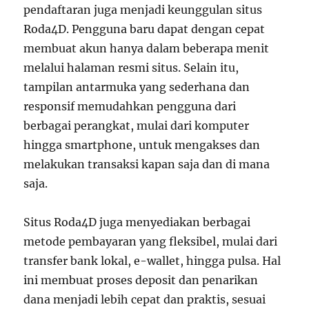
pendaftaran juga menjadi keunggulan situs
Roda4D. Pengguna baru dapat dengan cepat
membuat akun hanya dalam beberapa menit
melalui halaman resmi situs. Selain itu,
tampilan antarmuka yang sederhana dan
responsif memudahkan pengguna dari
berbagai perangkat, mulai dari komputer
hingga smartphone, untuk mengakses dan
melakukan transaksi kapan saja dan di mana
saja.
Situs Roda4D juga menyediakan berbagai
metode pembayaran yang fleksibel, mulai dari
transfer bank lokal, e-wallet, hingga pulsa. Hal
ini membuat proses deposit dan penarikan
dana menjadi lebih cepat dan praktis, sesuai