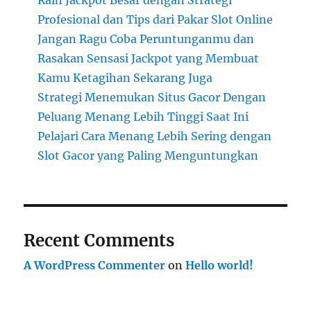
Raih Jackpot Besar dengan Strategi
Profesional dan Tips dari Pakar Slot Online
Jangan Ragu Coba Peruntunganmu dan
Rasakan Sensasi Jackpot yang Membuat
Kamu Ketagihan Sekarang Juga
Strategi Menemukan Situs Gacor Dengan
Peluang Menang Lebih Tinggi Saat Ini
Pelajari Cara Menang Lebih Sering dengan
Slot Gacor yang Paling Menguntungkan
Recent Comments
A WordPress Commenter
on
Hello world!