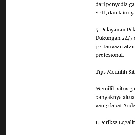
dari penyedia g
Soft, dan lainny
5. Pelayanan Pe
Dukungan 24/7 d
pertanyaan atau
profesional.
Tips Memilih Sit
Memilih situs g
banyaknya situs 
yang dapat And
1. Periksa Legal