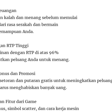
euangan
an kalah dan menang sebelum memulai
ari rasa serakah dan bermain
kemampuan Anda.
gan RTP Tinggi
nan dengan RTP di atas 96%
tkan peluang Anda untuk menang.
onus dan Promosi
etoran dan putaran gratis untuk meningkatkan peluan
arus menghabiskan banyak uang.
an Fitur dari Game
nus, simbol scatter, dan cara kerja mesin