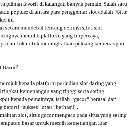
tu pilihan favorit di kalangan banyak pemain. Salah satu
akin populer di antara para penggemar slot adalah “Situ
kel ini
 secara mendetail tentang definisi situs slot
entingnya memilih platform yang terpercaya,
tips dan trik untuk meningkatkan peluang kemenangan
ot Gacor?
 merujuk kepada platform perjudian slot daring yang
i tingkat kemenangan yang tinggi serta sering
pot kepada pemainnya. Istilah “gacor” berasal dari
 berarti “sukses” atau “berhasil”.
mainan slot, situs gacor mengacu pada situs yang sering
empatan besar untuk meraih kemenangan luar