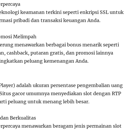
erpercaya
nologi keamanan terkini seperti enkripsi SSL untuk
rmasi pribadi dan transaksi keuangan Anda.
romosi Melimpah
derung menawarkan berbagai bonus menarik seperti
n, cashback, putaran gratis, dan promosi lainnya
ingkatkan peluang kemenangan Anda.
Player) adalah ukuran persentase pengembalian uang
 Situs gacor umumnya menyediakan slot dengan RTP
arti peluang untuk menang lebih besar.
 dan Berkualitas
erpercaya menawarkan beragam jenis permainan slot