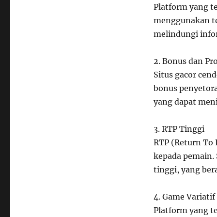
Platform yang t
menggunakan tek
melindungi info
2. Bonus dan P
Situs gacor cen
bonus penyetora
yang dapat men
3. RTP Tinggi
RTP (Return To 
kepada pemain.
tinggi, yang ber
4. Game Variatif
Platform yang t