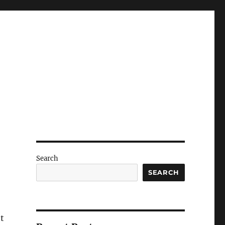
Search
SEARCH
t