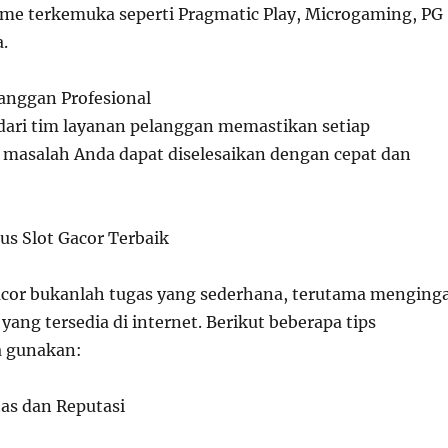
ame terkemuka seperti Pragmatic Play, Microgaming, PG
a.
langgan Profesional
ari tim layanan pelanggan memastikan setiap
 masalah Anda dapat diselesaikan dengan cepat dan
us Slot Gacor Terbaik
acor bukanlah tugas yang sederhana, terutama menging
yang tersedia di internet. Berikut beberapa tips
a gunakan:
itas dan Reputasi