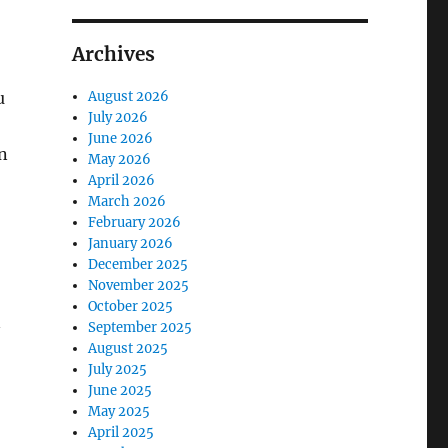
Archives
u
August 2026
July 2026
June 2026
n
May 2026
April 2026
March 2026
February 2026
January 2026
December 2025
November 2025
October 2025
n
September 2025
August 2025
July 2025
June 2025
May 2025
April 2025