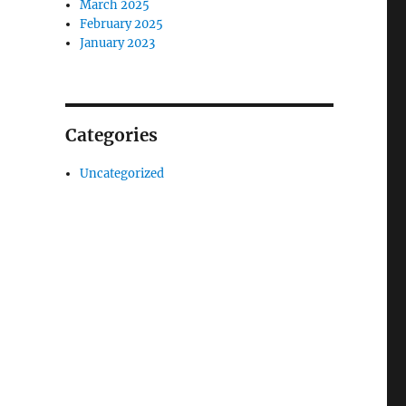
March 2025
February 2025
January 2023
Categories
Uncategorized