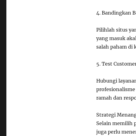
4. Bandingkan 
Pilihlah situs 
yang masuk akal
salah paham di 
5. Test Customer
Hubungi layanan
profesionalisme
ramah dan respo
Strategi Menang 
Selain memilih 
juga perlu mene