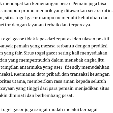
uk mendapatkan kemenangan besar. Pemain juga bisa
s maupun promo menarik yang ditawarkan secara rutin.
n, situs togel gacor mampu memenuhi kebutuhan dan
bettor dengan layanan terbaik dan terpercaya.
 togel gacor tidak lepas dari reputasi dan ulasan positif
Banyak pemain yang merasa terbantu dengan prediksi
m yang fair. Situs togel gacor sering kali menyediakan
harian yang mempermudah dalam menebak angka jitu.
, tampilan antarmuka yang user-friendly memudahkan
ansaksi. Keamanan data pribadi dan transaksi keuangan
ioritas utama, memberikan rasa aman kepada seluruh
cayaan yang tinggi dari para pemain menjadikan situs
akin diminati dan berkembang pesat.
 togel gacor juga sangat mudah melalui berbagai