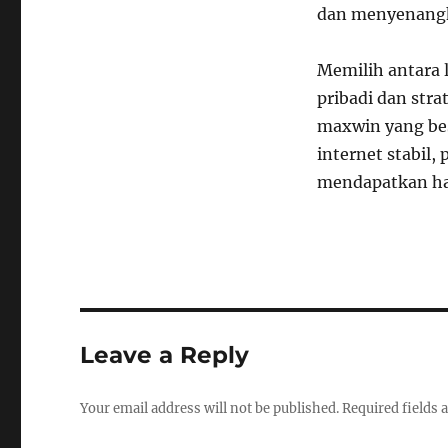
dan menyenangk
Memilih antara l
pribadi dan str
maxwin yang be
internet stabil
mendapatkan had
Leave a Reply
Your email address will not be published.
Required fields