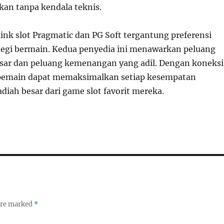
an tanpa kendala teknis.
ink slot Pragmatic dan PG Soft tergantung preferensi
ategi bermain. Kedua penyedia ini menawarkan peluang
sar dan peluang kemenangan yang adil. Dengan koneksi
, pemain dapat memaksimalkan setiap kesempatan
iah besar dari game slot favorit mereka.
 are marked
*