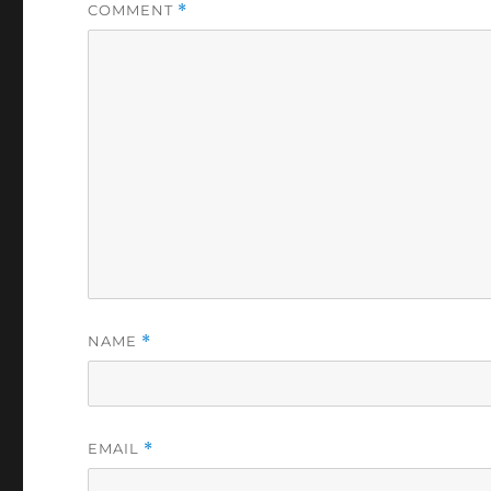
COMMENT
*
NAME
*
EMAIL
*