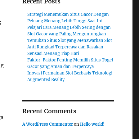
Recent Posts
Strategi Menemukan Situs Gacor Dengan
Peluang Menang Lebih Tinggi Saat Ini
g
Pelajari Cara Menang Lebih Sering dengan
Slot Gacor yang Paling Menguntungkan
Temukan Situs Slot yang Menawarkan Slot
Anti Rungkad Terpercaya dan Rasakan
Sensasi Menang Tiap Hari
Faktor-Faktor Penting Memilih Situs Togel
ng
Gacor yang Aman dan Terpercaya
Inovasi Permainan Slot Berbasis Teknologi
Augmented Reality
Recent Comments
ga
A WordPress Commenter
on
Hello world!