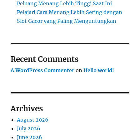
Peluang Menang Lebih Tinggi Saat Ini
Pelajari Cara Menang Lebih Sering dengan
Slot Gacor yang Paling Menguntungkan
Recent Comments
A WordPress Commenter
on
Hello world!
Archives
August 2026
July 2026
June 2026