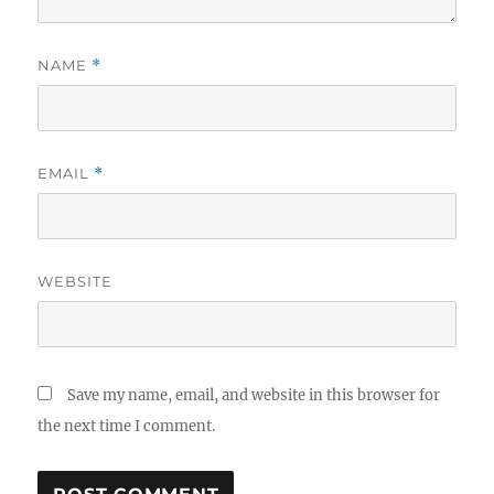
NAME
*
EMAIL
*
WEBSITE
Save my name, email, and website in this browser for
the next time I comment.