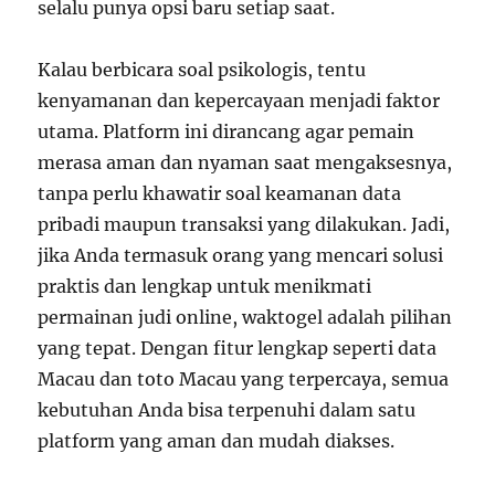
selalu punya opsi baru setiap saat.
Kalau berbicara soal psikologis, tentu
kenyamanan dan kepercayaan menjadi faktor
utama. Platform ini dirancang agar pemain
merasa aman dan nyaman saat mengaksesnya,
tanpa perlu khawatir soal keamanan data
pribadi maupun transaksi yang dilakukan. Jadi,
jika Anda termasuk orang yang mencari solusi
praktis dan lengkap untuk menikmati
permainan judi online, waktogel adalah pilihan
yang tepat. Dengan fitur lengkap seperti data
Macau dan toto Macau yang terpercaya, semua
kebutuhan Anda bisa terpenuhi dalam satu
platform yang aman dan mudah diakses.