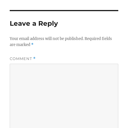
Leave a Reply
Your email address will not be published.
Required fields
are marked
*
COMMENT
*