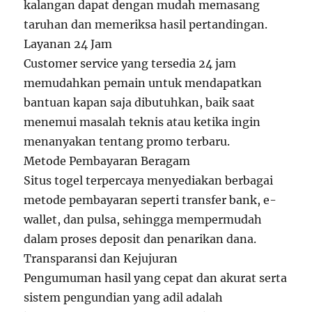
kalangan dapat dengan mudah memasang
taruhan dan memeriksa hasil pertandingan.
Layanan 24 Jam
Customer service yang tersedia 24 jam
memudahkan pemain untuk mendapatkan
bantuan kapan saja dibutuhkan, baik saat
menemui masalah teknis atau ketika ingin
menanyakan tentang promo terbaru.
Metode Pembayaran Beragam
Situs togel terpercaya menyediakan berbagai
metode pembayaran seperti transfer bank, e-
wallet, dan pulsa, sehingga mempermudah
dalam proses deposit dan penarikan dana.
Transparansi dan Kejujuran
Pengumuman hasil yang cepat dan akurat serta
sistem pengundian yang adil adalah