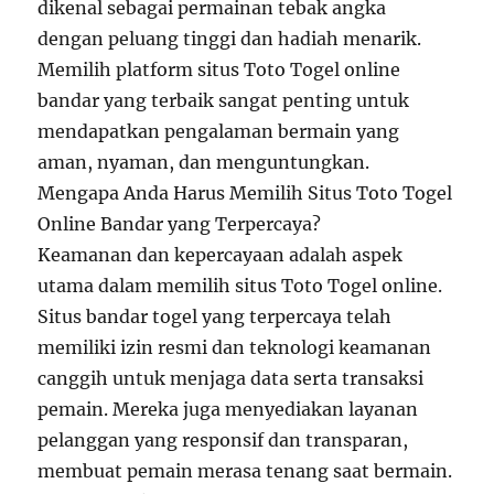
dikenal sebagai permainan tebak angka
dengan peluang tinggi dan hadiah menarik.
Memilih platform situs Toto Togel online
bandar yang terbaik sangat penting untuk
mendapatkan pengalaman bermain yang
aman, nyaman, dan menguntungkan.
Mengapa Anda Harus Memilih Situs Toto Togel
Online Bandar yang Terpercaya?
Keamanan dan kepercayaan adalah aspek
utama dalam memilih situs Toto Togel online.
Situs bandar togel yang terpercaya telah
memiliki izin resmi dan teknologi keamanan
canggih untuk menjaga data serta transaksi
pemain. Mereka juga menyediakan layanan
pelanggan yang responsif dan transparan,
membuat pemain merasa tenang saat bermain.