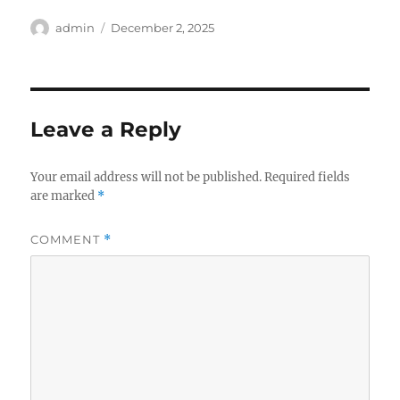
Author
Posted
admin
December 2, 2025
on
Leave a Reply
Your email address will not be published.
Required fields
are marked
*
COMMENT
*