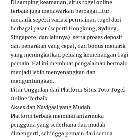
Di samping keamanan, situs togel online
terbaik juga menawarkan berbagai fitur
menarik seperti variasi permainan togel dari
berbagai pasar (seperti Hongkong, Sydney,
Singapore, dan lainnya), serta proses deposit
dan penarikan yang cepat, dan bonus menarik
yang meningkatkan peluang kemenangan bagi
pemain. Hal ini membuat pengalaman bermain
menjadi lebih menyenangkan dan
menguntungkan.
Fitur Unggulan dari Platform Situs Toto Togel
Online Terbaik
Akses dan Navigasi yang Mudah
Platform terbaik memiliki antarmuka
pengguna yang sederhana dan mudah
dimengerti, sehingga pemain dari semua