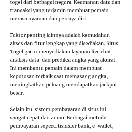
togel dari berbagai negara. Keamanan data dan
transaksi yang terjamin membuat pemain
merasa nyaman dan percaya diri.
Faktor penting lainnya adalah kemudahan
akses dan fitur lengkap yang disediakan. Situs
Togel gacor menyediakan layanan live chat,
analisis data, dan prediksi angka yang akurat.
Ini membantu pemain dalam membuat
keputusan terbaik saat memasang angka,
meningkatkan peluang mendapatkan jackpot
besar.
Selain itu, sistem pembayaran di situs ini
sangat cepat dan aman. Berbagai metode
pembayaran seperti transfer bank, e-wallet,