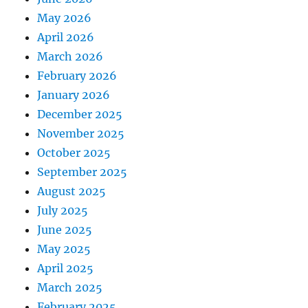
May 2026
April 2026
March 2026
February 2026
January 2026
December 2025
November 2025
October 2025
September 2025
August 2025
July 2025
June 2025
May 2025
April 2025
March 2025
February 2025