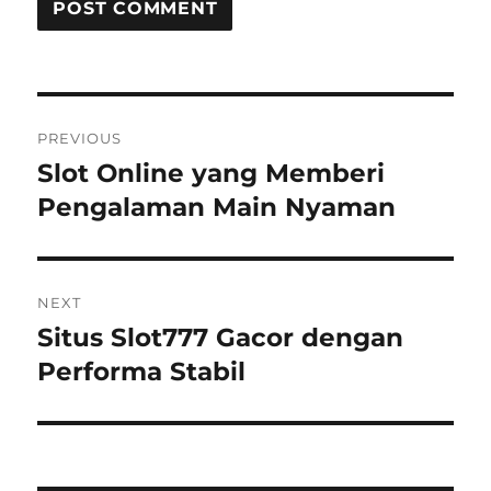
Post
PREVIOUS
navigation
Slot Online yang Memberi
Previous
post:
Pengalaman Main Nyaman
NEXT
Situs Slot777 Gacor dengan
Next
post:
Performa Stabil