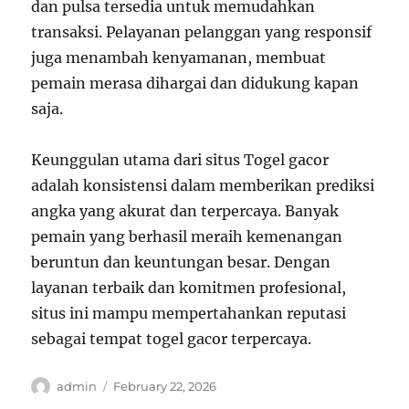
dan pulsa tersedia untuk memudahkan
transaksi. Pelayanan pelanggan yang responsif
juga menambah kenyamanan, membuat
pemain merasa dihargai dan didukung kapan
saja.
Keunggulan utama dari situs Togel gacor
adalah konsistensi dalam memberikan prediksi
angka yang akurat dan terpercaya. Banyak
pemain yang berhasil meraih kemenangan
beruntun dan keuntungan besar. Dengan
layanan terbaik dan komitmen profesional,
situs ini mampu mempertahankan reputasi
sebagai tempat togel gacor terpercaya.
Author
Posted
admin
February 22, 2026
on