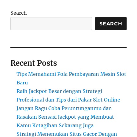
Search
SEARCH
Recent Posts
Tips Memahami Pola Pembayaran Mesin Slot
Baru
Raih Jackpot Besar dengan Strategi
Profesional dan Tips dari Pakar Slot Online
Jangan Ragu Coba Peruntunganmu dan
Rasakan Sensasi Jackpot yang Membuat
Kamu Ketagihan Sekarang Juga
Strategi Menemukan Situs Gacor Dengan