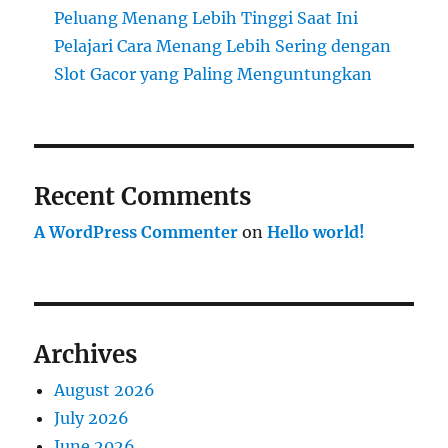
Peluang Menang Lebih Tinggi Saat Ini
Pelajari Cara Menang Lebih Sering dengan
Slot Gacor yang Paling Menguntungkan
Recent Comments
A WordPress Commenter
on
Hello world!
Archives
August 2026
July 2026
June 2026