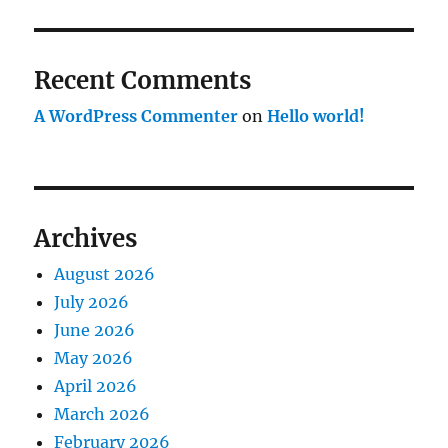
Recent Comments
A WordPress Commenter
on
Hello world!
Archives
August 2026
July 2026
June 2026
May 2026
April 2026
March 2026
February 2026