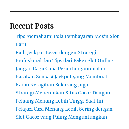
Recent Posts
Tips Memahami Pola Pembayaran Mesin Slot
Baru
Raih Jackpot Besar dengan Strategi
Profesional dan Tips dari Pakar Slot Online
Jangan Ragu Coba Peruntunganmu dan
Rasakan Sensasi Jackpot yang Membuat
Kamu Ketagihan Sekarang Juga
Strategi Menemukan Situs Gacor Dengan
Peluang Menang Lebih Tinggi Saat Ini
Pelajari Cara Menang Lebih Sering dengan
Slot Gacor yang Paling Menguntungkan