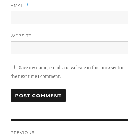
EMAIL
*
WEBSITE
Save my name, email, and website in this browser for
the next time I comment.
Post
PREVIOUS