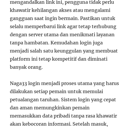
mengandalkan link ini, pengguna tidak perlu
khawatir kehilangan akses atau mengalami
gangguan saat ingin bermain. Pastikan untuk
selalu memperbarui link agar tetap terhubung
dengan server utama dan menikmati layanan
tanpa hambatan. Kemudahan login juga
menjadi salah satu keunggulan yang membuat
platform ini tetap kompetitif dan diminati
banyak orang.
Naga33 login menjadi proses utama yang harus
dilakukan setiap pemain untuk memulai
petualangan taruhan. Sistem login yang cepat
dan aman memungkinkan pemain
memasukkan data pribadi tanpa rasa khawatir
akan kebocoran informasi. Setelah masuk,