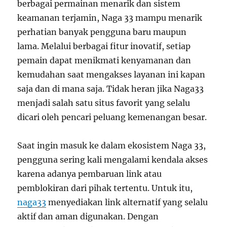
berbagai permainan menarik dan sistem
keamanan terjamin, Naga 33 mampu menarik
perhatian banyak pengguna baru maupun
lama. Melalui berbagai fitur inovatif, setiap
pemain dapat menikmati kenyamanan dan
kemudahan saat mengakses layanan ini kapan
saja dan di mana saja. Tidak heran jika Naga33
menjadi salah satu situs favorit yang selalu
dicari oleh pencari peluang kemenangan besar.
Saat ingin masuk ke dalam ekosistem Naga 33,
pengguna sering kali mengalami kendala akses
karena adanya pembaruan link atau
pemblokiran dari pihak tertentu. Untuk itu,
naga33
menyediakan link alternatif yang selalu
aktif dan aman digunakan. Dengan