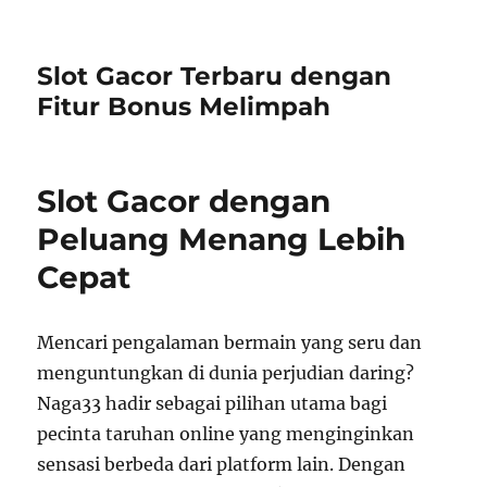
Slot Gacor Terbaru dengan
Fitur Bonus Melimpah
Slot Gacor dengan
Peluang Menang Lebih
Cepat
Mencari pengalaman bermain yang seru dan
menguntungkan di dunia perjudian daring?
Naga33 hadir sebagai pilihan utama bagi
pecinta taruhan online yang menginginkan
sensasi berbeda dari platform lain. Dengan