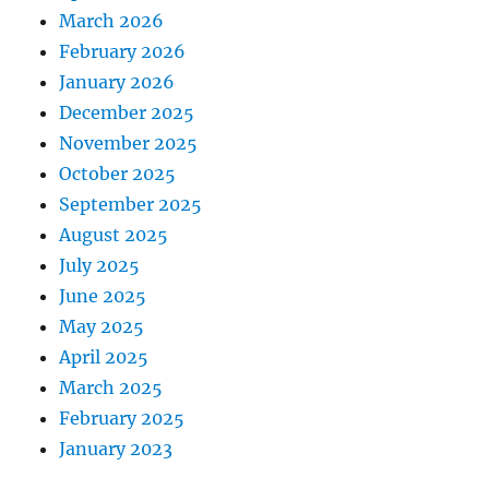
March 2026
February 2026
January 2026
December 2025
November 2025
October 2025
September 2025
August 2025
July 2025
June 2025
May 2025
April 2025
March 2025
February 2025
January 2023