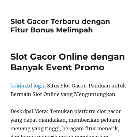
Slot Gacor Terbaru dengan
Fitur Bonus Melimpah
Slot Gacor Online dengan
Banyak Event Promo
hakim4d login
Situs Slot Gacor: Panduan untuk
Bermain Slot Online yang Menguntungkan
Deskripsi Meta: Temukan platform slot gacor
yang dapat diandalkan, memberikan peluang
menang yang tinggi, beragam fitur menarik,