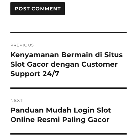
Post
PREVIOUS
navigation
Kenyamanan Bermain di Situs
Previous
post:
Slot Gacor dengan Customer
Support 24/7
NEXT
Panduan Mudah Login Slot
Next
post:
Online Resmi Paling Gacor