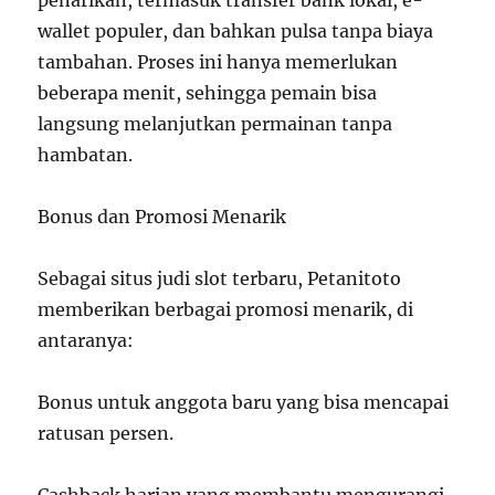
penarikan, termasuk transfer bank lokal, e-
wallet populer, dan bahkan pulsa tanpa biaya
tambahan. Proses ini hanya memerlukan
beberapa menit, sehingga pemain bisa
langsung melanjutkan permainan tanpa
hambatan.
Bonus dan Promosi Menarik
Sebagai situs judi slot terbaru, Petanitoto
memberikan berbagai promosi menarik, di
antaranya:
Bonus untuk anggota baru yang bisa mencapai
ratusan persen.