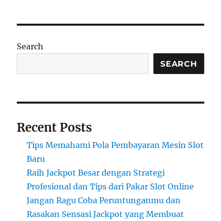
Search
SEARCH
Recent Posts
Tips Memahami Pola Pembayaran Mesin Slot
Baru
Raih Jackpot Besar dengan Strategi
Profesional dan Tips dari Pakar Slot Online
Jangan Ragu Coba Peruntunganmu dan
Rasakan Sensasi Jackpot yang Membuat