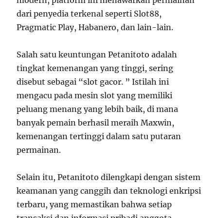
modern, platform ini menawarkan permainan
dari penyedia terkenal seperti Slot88,
Pragmatic Play, Habanero, dan lain-lain.
Salah satu keuntungan Petanitoto adalah
tingkat kemenangan yang tinggi, sering
disebut sebagai “slot gacor. ” Istilah ini
mengacu pada mesin slot yang memiliki
peluang menang yang lebih baik, di mana
banyak pemain berhasil meraih Maxwin,
kemenangan tertinggi dalam satu putaran
permainan.
Selain itu, Petanitoto dilengkapi dengan sistem
keamanan yang canggih dan teknologi enkripsi
terbaru, yang memastikan bahwa setiap