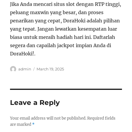
Jika Anda mencari situs slot dengan RTP tinggi,
peluang maxwin yang besar, dan proses
penarikan yang cepat, DoraHoki adalah pilihan
yang tepat. Jangan lewatkan kesempatan luar
biasa untuk meraih hadiah hari ini. Daftarlah
segera dan capailah jackpot impian Anda di
DoraHoki!.
Author
Posted
admin
March 19, 2025
on
Leave a Reply
Your email address will not be published.
Required fields
are marked
*