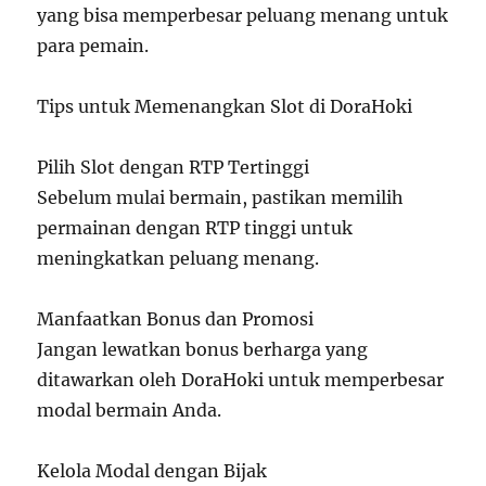
yang bisa memperbesar peluang menang untuk
para pemain.
Tips untuk Memenangkan Slot di DoraHoki
Pilih Slot dengan RTP Tertinggi
Sebelum mulai bermain, pastikan memilih
permainan dengan RTP tinggi untuk
meningkatkan peluang menang.
Manfaatkan Bonus dan Promosi
Jangan lewatkan bonus berharga yang
ditawarkan oleh DoraHoki untuk memperbesar
modal bermain Anda.
Kelola Modal dengan Bijak