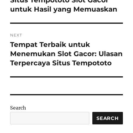
Situs Tempototo Slot Gacor
untuk Hasil yang Memuaskan
NEXT
Tempat Terbaik untuk
Next
post:
Menemukan Slot Gacor: Ulasan
Terpercaya Situs Tempototo
Search
SEARCH