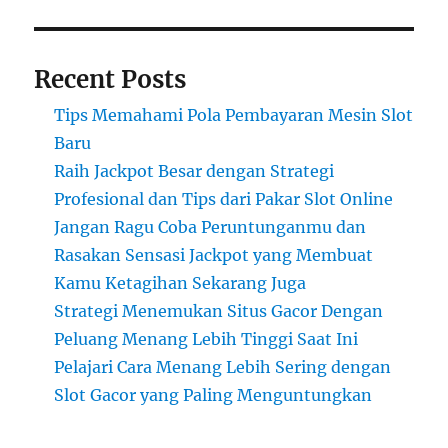
Recent Posts
Tips Memahami Pola Pembayaran Mesin Slot
Baru
Raih Jackpot Besar dengan Strategi
Profesional dan Tips dari Pakar Slot Online
Jangan Ragu Coba Peruntunganmu dan
Rasakan Sensasi Jackpot yang Membuat
Kamu Ketagihan Sekarang Juga
Strategi Menemukan Situs Gacor Dengan
Peluang Menang Lebih Tinggi Saat Ini
Pelajari Cara Menang Lebih Sering dengan
Slot Gacor yang Paling Menguntungkan