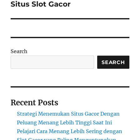
Situs Slot Gacor
Search
SEARCH
Recent Posts
Strategi Menemukan Situs Gacor Dengan
Peluang Menang Lebih Tinggi Saat Ini
Pelajari Cara Menang Lebih Sering dengan