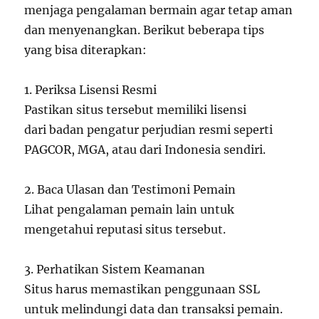
menjaga pengalaman bermain agar tetap aman
dan menyenangkan. Berikut beberapa tips
yang bisa diterapkan:
1. Periksa Lisensi Resmi
Pastikan situs tersebut memiliki lisensi
dari badan pengatur perjudian resmi seperti
PAGCOR, MGA, atau dari Indonesia sendiri.
2. Baca Ulasan dan Testimoni Pemain
Lihat pengalaman pemain lain untuk
mengetahui reputasi situs tersebut.
3. Perhatikan Sistem Keamanan
Situs harus memastikan penggunaan SSL
untuk melindungi data dan transaksi pemain.