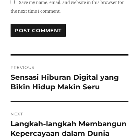
Save my name, email, and website in this browser for
the next time I comment.
Post
PREVIOUS
navigation
Sensasi Hiburan Digital yang
Previous
post:
Bikin Hidup Makin Seru
NEXT
Langkah-langkah Membangun
Next
post:
Kepercayaan dalam Dunia