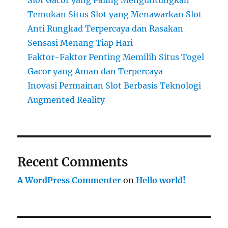
Slot Gacor yang Paling Menguntungkan
Temukan Situs Slot yang Menawarkan Slot
Anti Rungkad Terpercaya dan Rasakan
Sensasi Menang Tiap Hari
Faktor-Faktor Penting Memilih Situs Togel
Gacor yang Aman dan Terpercaya
Inovasi Permainan Slot Berbasis Teknologi
Augmented Reality
Recent Comments
A WordPress Commenter
on
Hello world!