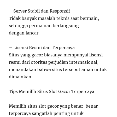
– Server Stabil dan Responsif
Tidak banyak masalah teknis saat bermain,
sehingga permainan berlangsung
dengan lancar.
– Lisensi Resmi dan Terpercaya
Situs yang gacor biasanya mempunyai lisensi
resmi dari otoritas perjudian internasional,
menandakan bahwa situs tersebut aman untuk
dimainkan.
Tips Memilih Situs Slot Gacor Terpercaya
Memilih situs slot gacor yang benar-benar
terpercaya sangatlah penting untuk