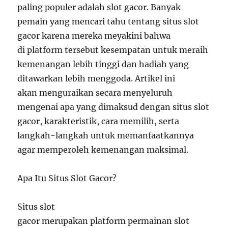
paling populer adalah slot gacor. Banyak
pemain yang mencari tahu tentang situs slot
gacor karena mereka meyakini bahwa
di platform tersebut kesempatan untuk meraih
kemenangan lebih tinggi dan hadiah yang
ditawarkan lebih menggoda. Artikel ini
akan menguraikan secara menyeluruh
mengenai apa yang dimaksud dengan situs slot
gacor, karakteristik, cara memilih, serta
langkah-langkah untuk memanfaatkannya
agar memperoleh kemenangan maksimal.
Apa Itu Situs Slot Gacor?
Situs slot
gacor merupakan platform permainan slot