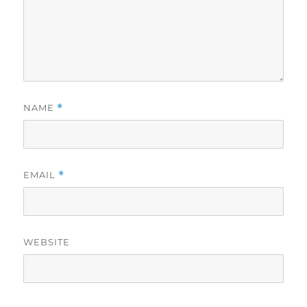
NAME
*
EMAIL
*
WEBSITE