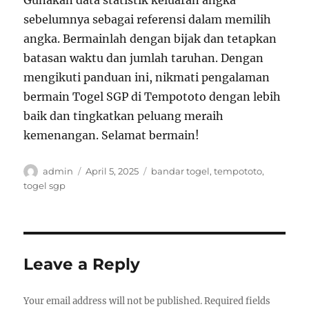
Gunakan data statistik keluaran angka
sebelumnya sebagai referensi dalam memilih
angka. Bermainlah dengan bijak dan tetapkan
batasan waktu dan jumlah taruhan. Dengan
mengikuti panduan ini, nikmati pengalaman
bermain Togel SGP di Tempototo dengan lebih
baik dan tingkatkan peluang meraih
kemenangan. Selamat bermain!
Author
Posted
Tags
admin
April 5, 2025
bandar togel
,
tempototo
,
on
togel sgp
Leave a Reply
Your email address will not be published.
Required fields