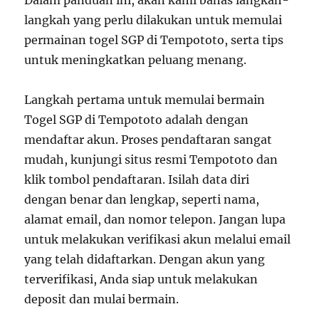
Dalam panduan ini, akan kami bahas langkah-
langkah yang perlu dilakukan untuk memulai
permainan togel SGP di Tempototo, serta tips
untuk meningkatkan peluang menang.
Langkah pertama untuk memulai bermain
Togel SGP di Tempototo adalah dengan
mendaftar akun. Proses pendaftaran sangat
mudah, kunjungi situs resmi Tempototo dan
klik tombol pendaftaran. Isilah data diri
dengan benar dan lengkap, seperti nama,
alamat email, dan nomor telepon. Jangan lupa
untuk melakukan verifikasi akun melalui email
yang telah didaftarkan. Dengan akun yang
terverifikasi, Anda siap untuk melakukan
deposit dan mulai bermain.