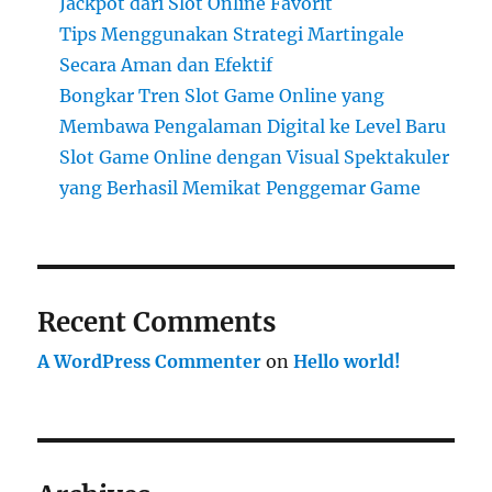
Jackpot dari Slot Online Favorit
Tips Menggunakan Strategi Martingale
Secara Aman dan Efektif
Bongkar Tren Slot Game Online yang
Membawa Pengalaman Digital ke Level Baru
Slot Game Online dengan Visual Spektakuler
yang Berhasil Memikat Penggemar Game
Recent Comments
A WordPress Commenter
on
Hello world!