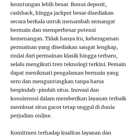
keuntungan lebih besar. Bonus deposit,
cashback, hingga jackpot besar disediakan
secara berkala untuk menambah semangat
bermain dan memperbesar potensi
kemenangan. Tidak hanya itu, keberagaman
permainan yang disediakan sangat lengkap,
mulai dari permainan klasik hingga terbaru,
selalu mengikuti tren teknologi terkini. Pemain
dapat menikmati pengalaman bermain yang
seru dan menguntungkan tanpa harus
berpindah-pindah situs. Inovasi dan
konsistensi dalam memberikan layanan terbaik
membuat situs gacor tetap unggul di dunia
perjudian online.
Komitmen terhadap kualitas layanan dan