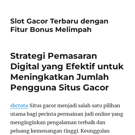
Slot Gacor Terbaru dengan
Fitur Bonus Melimpah
Strategi Pemasaran
Digital yang Efektif untuk
Meningkatkan Jumlah
Pengguna Situs Gacor
sbctoto
Situs gacor menjadi salah satu pilihan
utama bagi pecinta permainan judi online yang
menginginkan pengalaman terbaik dan
peluang kemenangan tinggi. Keunggulan