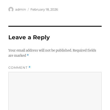
Author
Posted
admin
February 18, 2026
on
Leave a Reply
Your email address will not be published.
Required fields
are marked
*
COMMENT
*