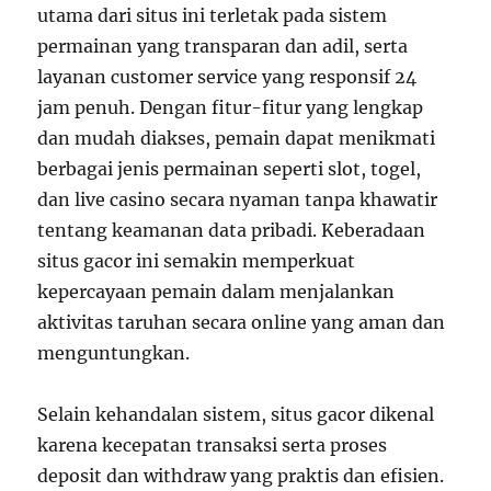
utama dari situs ini terletak pada sistem
permainan yang transparan dan adil, serta
layanan customer service yang responsif 24
jam penuh. Dengan fitur-fitur yang lengkap
dan mudah diakses, pemain dapat menikmati
berbagai jenis permainan seperti slot, togel,
dan live casino secara nyaman tanpa khawatir
tentang keamanan data pribadi. Keberadaan
situs gacor ini semakin memperkuat
kepercayaan pemain dalam menjalankan
aktivitas taruhan secara online yang aman dan
menguntungkan.
Selain kehandalan sistem, situs gacor dikenal
karena kecepatan transaksi serta proses
deposit dan withdraw yang praktis dan efisien.