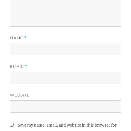
NAME
*
EMAIL
*
WEBSITE
Save my name, email, and website in this browser for