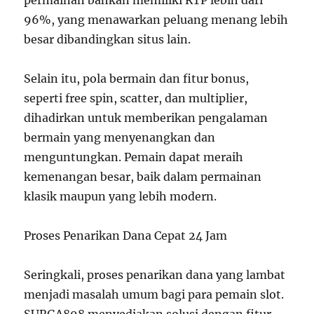
permainan bahkan memiliki RTP lebih dari
96%, yang menawarkan peluang menang lebih
besar dibandingkan situs lain.
Selain itu, pola bermain dan fitur bonus,
seperti free spin, scatter, dan multiplier,
dihadirkan untuk memberikan pengalaman
bermain yang menyenangkan dan
menguntungkan. Pemain dapat meraih
kemenangan besar, baik dalam permainan
klasik maupun yang lebih modern.
Proses Penarikan Dana Cepat 24 Jam
Seringkali, proses penarikan dana yang lambat
menjadi masalah umum bagi para pemain slot.