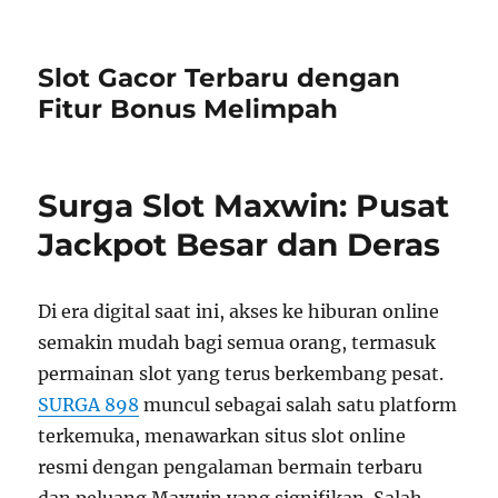
Slot Gacor Terbaru dengan
Fitur Bonus Melimpah
Surga Slot Maxwin: Pusat
Jackpot Besar dan Deras
Di era digital saat ini, akses ke hiburan online
semakin mudah bagi semua orang, termasuk
permainan slot yang terus berkembang pesat.
SURGA 898
muncul sebagai salah satu platform
terkemuka, menawarkan situs slot online
resmi dengan pengalaman bermain terbaru