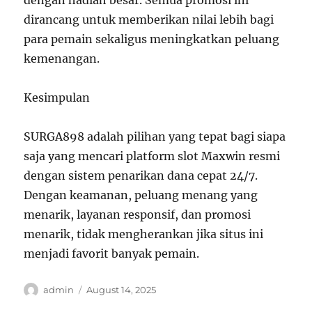
dengan hadiah besar. Semua promosi ini
dirancang untuk memberikan nilai lebih bagi
para pemain sekaligus meningkatkan peluang
kemenangan.
Kesimpulan
SURGA898 adalah pilihan yang tepat bagi siapa
saja yang mencari platform slot Maxwin resmi
dengan sistem penarikan dana cepat 24/7.
Dengan keamanan, peluang menang yang
menarik, layanan responsif, dan promosi
menarik, tidak mengherankan jika situs ini
menjadi favorit banyak pemain.
Author
Posted
admin
August 14, 2025
on