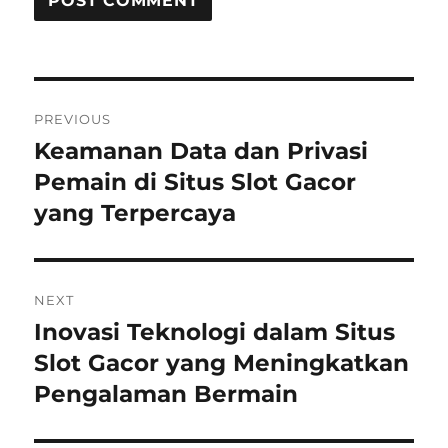
Post
PREVIOUS
navigation
Keamanan Data dan Privasi
Previous
post:
Pemain di Situs Slot Gacor
yang Terpercaya
NEXT
Inovasi Teknologi dalam Situs
Next
post:
Slot Gacor yang Meningkatkan
Pengalaman Bermain