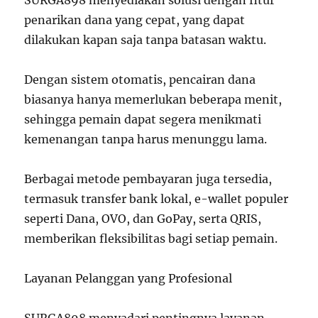
SURGA898 menyediakan solusi dengan fitur
penarikan dana yang cepat, yang dapat
dilakukan kapan saja tanpa batasan waktu.
Dengan sistem otomatis, pencairan dana
biasanya hanya memerlukan beberapa menit,
sehingga pemain dapat segera menikmati
kemenangan tanpa harus menunggu lama.
Berbagai metode pembayaran juga tersedia,
termasuk transfer bank lokal, e-wallet populer
seperti Dana, OVO, dan GoPay, serta QRIS,
memberikan fleksibilitas bagi setiap pemain.
Layanan Pelanggan yang Profesional