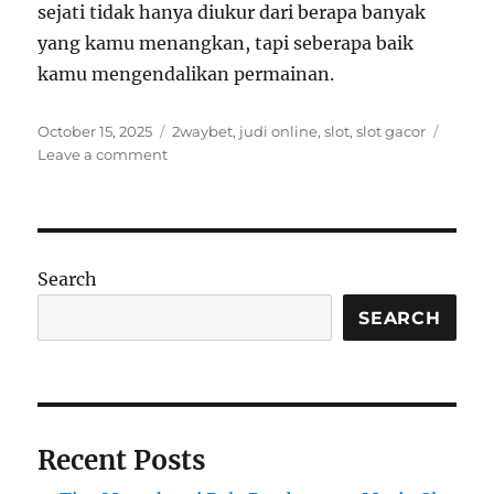
sejati tidak hanya diukur dari berapa banyak
yang kamu menangkan, tapi seberapa baik
kamu mengendalikan permainan.
Posted
Tags
October 15, 2025
2waybet
,
judi online
,
slot
,
slot gacor
on
on
Leave a comment
Menemukan
Ritme
Keberuntungan
yang
Konsisten
Search
SEARCH
Recent Posts