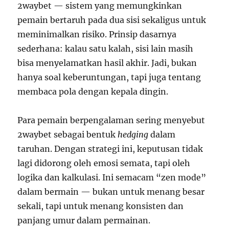
2waybet — sistem yang memungkinkan
pemain bertaruh pada dua sisi sekaligus untuk
meminimalkan risiko. Prinsip dasarnya
sederhana: kalau satu kalah, sisi lain masih
bisa menyelamatkan hasil akhir. Jadi, bukan
hanya soal keberuntungan, tapi juga tentang
membaca pola dengan kepala dingin.
Para pemain berpengalaman sering menyebut
2waybet sebagai bentuk
hedging
dalam
taruhan. Dengan strategi ini, keputusan tidak
lagi didorong oleh emosi semata, tapi oleh
logika dan kalkulasi. Ini semacam “zen mode”
dalam bermain — bukan untuk menang besar
sekali, tapi untuk menang konsisten dan
panjang umur dalam permainan.