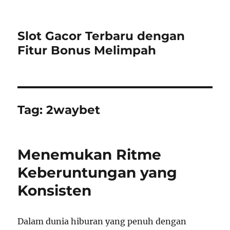
Slot Gacor Terbaru dengan
Fitur Bonus Melimpah
Tag:
2waybet
Menemukan Ritme
Keberuntungan yang
Konsisten
Dalam dunia hiburan yang penuh dengan