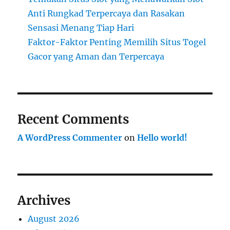
Anti Rungkad Terpercaya dan Rasakan
Sensasi Menang Tiap Hari
Faktor-Faktor Penting Memilih Situs Togel
Gacor yang Aman dan Terpercaya
Recent Comments
A WordPress Commenter
on
Hello world!
Archives
August 2026