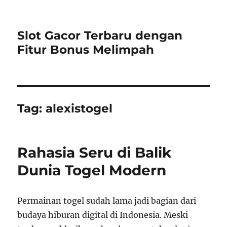
Slot Gacor Terbaru dengan
Fitur Bonus Melimpah
Tag:
alexistogel
Rahasia Seru di Balik
Dunia Togel Modern
Permainan togel sudah lama jadi bagian dari
budaya hiburan digital di Indonesia. Meski