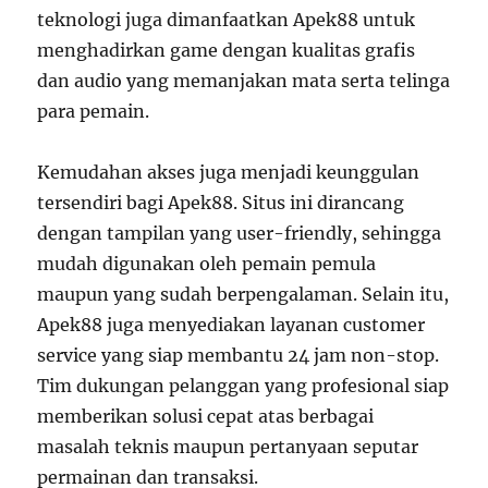
teknologi juga dimanfaatkan Apek88 untuk
menghadirkan game dengan kualitas grafis
dan audio yang memanjakan mata serta telinga
para pemain.
Kemudahan akses juga menjadi keunggulan
tersendiri bagi Apek88. Situs ini dirancang
dengan tampilan yang user-friendly, sehingga
mudah digunakan oleh pemain pemula
maupun yang sudah berpengalaman. Selain itu,
Apek88 juga menyediakan layanan customer
service yang siap membantu 24 jam non-stop.
Tim dukungan pelanggan yang profesional siap
memberikan solusi cepat atas berbagai
masalah teknis maupun pertanyaan seputar
permainan dan transaksi.