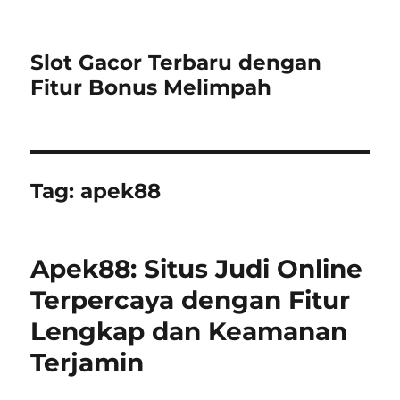
Slot Gacor Terbaru dengan
Fitur Bonus Melimpah
Tag:
apek88
Apek88: Situs Judi Online
Terpercaya dengan Fitur
Lengkap dan Keamanan
Terjamin