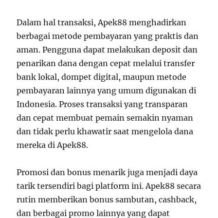
Dalam hal transaksi, Apek88 menghadirkan
berbagai metode pembayaran yang praktis dan
aman. Pengguna dapat melakukan deposit dan
penarikan dana dengan cepat melalui transfer
bank lokal, dompet digital, maupun metode
pembayaran lainnya yang umum digunakan di
Indonesia. Proses transaksi yang transparan
dan cepat membuat pemain semakin nyaman
dan tidak perlu khawatir saat mengelola dana
mereka di Apek88.
Promosi dan bonus menarik juga menjadi daya
tarik tersendiri bagi platform ini. Apek88 secara
rutin memberikan bonus sambutan, cashback,
dan berbagai promo lainnya yang dapat