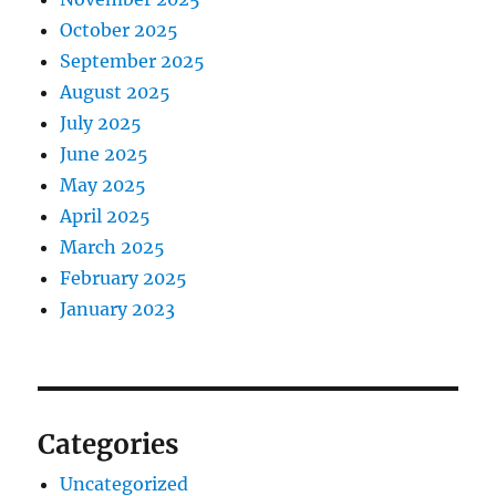
October 2025
September 2025
August 2025
July 2025
June 2025
May 2025
April 2025
March 2025
February 2025
January 2023
Categories
Uncategorized