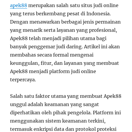
apek88
merupakan salah satu situs judi online
yang terus berkembang pesat di Indonesia.
Dengan menawarkan berbagai jenis permainan
yang menarik serta layanan yang profesional,
Apek88 telah menjadi pilihan utama bagi
banyak penggemar judi daring. Artikel ini akan
membahas secara formal mengenai
keunggulan, fitur, dan layanan yang membuat
Apek88 menjadi platform judi online
terpercaya.
Salah satu faktor utama yang membuat Apek88
unggul adalah keamanan yang sangat
diperhatikan oleh pihak pengelola. Platform ini
menggunakan sistem keamanan terkini,
termasuk enkripsi data dan protokol proteksi