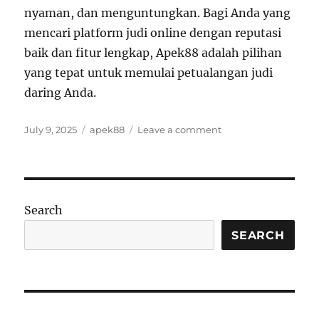
nyaman, dan menguntungkan. Bagi Anda yang
mencari platform judi online dengan reputasi
baik dan fitur lengkap, Apek88 adalah pilihan
yang tepat untuk memulai petualangan judi
daring Anda.
Posted
Tags
on
July 9, 2025
apek88
Leave a comment
on
Apek88:
Situs
Judi
Online
Terpercaya
Search
dengan
Fitur
SEARCH
Lengkap
dan
Keamanan
Terjamin