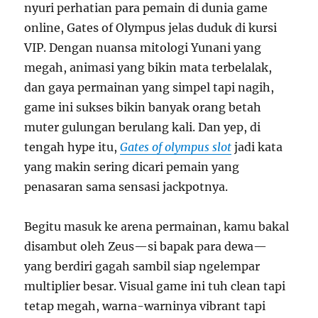
nyuri perhatian para pemain di dunia game
online, Gates of Olympus jelas duduk di kursi
VIP. Dengan nuansa mitologi Yunani yang
megah, animasi yang bikin mata terbelalak,
dan gaya permainan yang simpel tapi nagih,
game ini sukses bikin banyak orang betah
muter gulungan berulang kali. Dan yep, di
tengah hype itu,
Gates of olympus slot
jadi kata
yang makin sering dicari pemain yang
penasaran sama sensasi jackpotnya.
Begitu masuk ke arena permainan, kamu bakal
disambut oleh Zeus—si bapak para dewa—
yang berdiri gagah sambil siap ngelempar
multiplier besar. Visual game ini tuh clean tapi
tetap megah, warna-warninya vibrant tapi