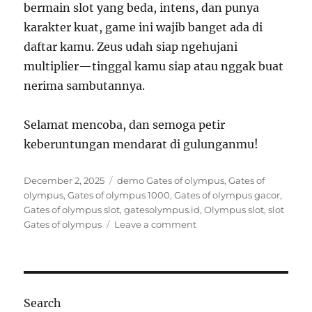
bermain slot yang beda, intens, dan punya
karakter kuat, game ini wajib banget ada di
daftar kamu. Zeus udah siap ngehujani
multiplier—tinggal kamu siap atau nggak buat
nerima sambutannya.
Selamat mencoba, dan semoga petir
keberuntungan mendarat di gulunganmu!
Posted
Tags
December 2, 2025
demo Gates of olympus
,
Gates of
on
olympus
,
Gates of olympus 1000
,
Gates of olympus gacor
,
Gates of olympus slot
,
gatesolympus.id
,
Olympus slot
,
slot
on
Gates of olympus
Leave a comment
Petualangan
Zeus:
Sensasi
Petir
&
Search
Hadiah