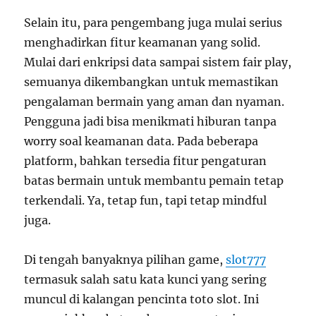
Selain itu, para pengembang juga mulai serius
menghadirkan fitur keamanan yang solid.
Mulai dari enkripsi data sampai sistem fair play,
semuanya dikembangkan untuk memastikan
pengalaman bermain yang aman dan nyaman.
Pengguna jadi bisa menikmati hiburan tanpa
worry soal keamanan data. Pada beberapa
platform, bahkan tersedia fitur pengaturan
batas bermain untuk membantu pemain tetap
terkendali. Ya, tetap fun, tapi tetap mindful
juga.
Di tengah banyaknya pilihan game,
slot777
termasuk salah satu kata kunci yang sering
muncul di kalangan pencinta toto slot. Ini