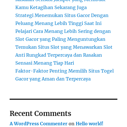
Kamu Ketagihan Sekarang Juga
Strategi Menemukan Situs Gacor Dengan
Peluang Menang Lebih Tinggi Saat Ini
Pelajari Cara Menang Lebih Sering dengan
Slot Gacor yang Paling Menguntungkan
Temukan Situs Slot yang Menawarkan Slot
Anti Rungkad Terpercaya dan Rasakan
Sensasi Menang Tiap Hari
Faktor-Faktor Penting Memilih Situs Togel
Gacor yang Aman dan Terpercaya
Recent Comments
A WordPress Commenter
on
Hello world!