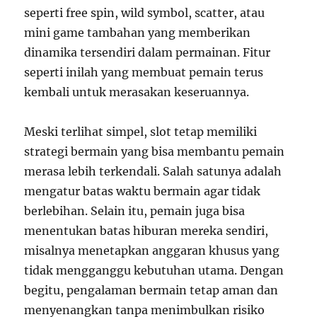
seperti free spin, wild symbol, scatter, atau
mini game tambahan yang memberikan
dinamika tersendiri dalam permainan. Fitur
seperti inilah yang membuat pemain terus
kembali untuk merasakan keseruannya.
Meski terlihat simpel, slot tetap memiliki
strategi bermain yang bisa membantu pemain
merasa lebih terkendali. Salah satunya adalah
mengatur batas waktu bermain agar tidak
berlebihan. Selain itu, pemain juga bisa
menentukan batas hiburan mereka sendiri,
misalnya menetapkan anggaran khusus yang
tidak mengganggu kebutuhan utama. Dengan
begitu, pengalaman bermain tetap aman dan
menyenangkan tanpa menimbulkan risiko