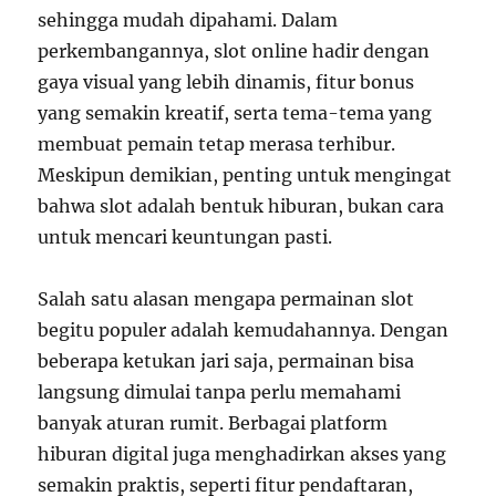
sehingga mudah dipahami. Dalam
perkembangannya, slot online hadir dengan
gaya visual yang lebih dinamis, fitur bonus
yang semakin kreatif, serta tema-tema yang
membuat pemain tetap merasa terhibur.
Meskipun demikian, penting untuk mengingat
bahwa slot adalah bentuk hiburan, bukan cara
untuk mencari keuntungan pasti.
Salah satu alasan mengapa permainan slot
begitu populer adalah kemudahannya. Dengan
beberapa ketukan jari saja, permainan bisa
langsung dimulai tanpa perlu memahami
banyak aturan rumit. Berbagai platform
hiburan digital juga menghadirkan akses yang
semakin praktis, seperti fitur pendaftaran,