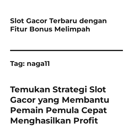
Slot Gacor Terbaru dengan
Fitur Bonus Melimpah
Tag:
naga11
Temukan Strategi Slot
Gacor yang Membantu
Pemain Pemula Cepat
Menghasilkan Profit