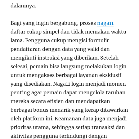
dalamnya.
Bagi yang ingin bergabung, proses
naga11
daftar cukup simpel dan tidak memakan waktu
lama. Pengguna cukup mengisi formulir
pendaftaran dengan data yang valid dan
mengikuti instruksi yang diberikan. Setelah
selesai, pemain bisa langsung melakukan login
untuk mengakses berbagai layanan eksklusif
yang disediakan. Naga11 login menjadi momen
penting agar pemain dapat mengelola taruhan
mereka secara efisien dan mendapatkan
berbagai bonus menarik yang kerap ditawarkan
oleh platform ini. Keamanan data juga menjadi
prioritas utama, sehingga setiap transaksi dan
aktivitas pengguna terlindungi dengan